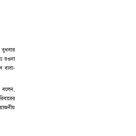
 বুধবার
্য রওনা
ে বাবা-
ম বলেন,
িবারের
রয়োজনীয়