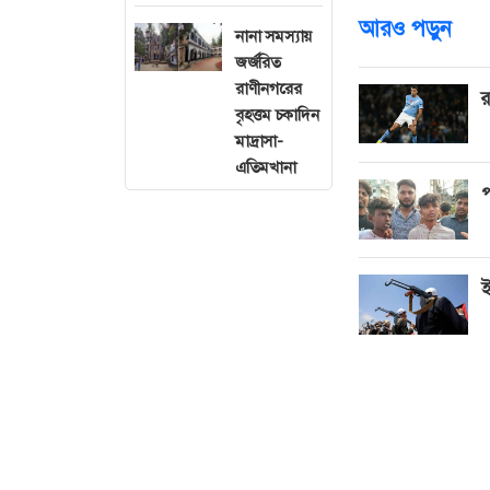
আরও পড়ুন
নানা সমস্যায়
জর্জরিত
রাণীনগরের
র
বৃহত্তম চকাদিন
মাদ্রাসা-
এতিমখানা
প
ই