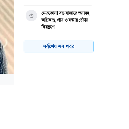
নেত্রকোনা বড় বাজারে ভয়াবহ
৩
অগ্নিকাণ্ড, প্রায় ৩ ঘণ্টার চেষ্টায়
নিয়ন্ত্রণে
কয়েক ডজন
৪
সর্বশেষ সব খবর
অভিবাসনপ্রত্যাশীকে উদ্ধার
গ্রিসের, বেশিরভাগ বাংলাদেশি
জুলাই গণঅভ্যুত্থানের কৃতিত্ব
৫
জনগণের, কারও একার নয়:
তথ্যমন্ত্রী
ভারত থেকে ২ দশমিক ৩
৬
মেট্রিক টন টিয়ার গ্যাস
আমদানি