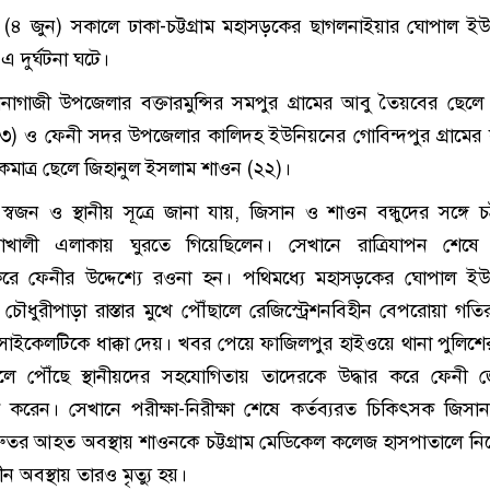
 (৪ জুন) সকালে ঢাকা-চট্টগ্রাম মহাসড়কের ছাগলনাইয়ার ঘোপাল ই
 এ দুর্ঘটনা ঘটে।
নাগাজী উপজেলার বক্তারমুন্সির সমপুর গ্রামের আবু তৈয়বের ছেল
৩) ও ফেনী সদর উপজেলার কালিদহ ইউনিয়নের গোবিন্দপুর গ্রামের
মাত্র ছেলে জিহানুল ইসলাম শাওন (২২)।
্বজন ও স্থানীয় সূত্রে জানা যায়, জিসান ও শাওন বন্ধুদের সঙ্গে চট্ট
লিয়াখালী এলাকায় ঘুরতে গিয়েছিলেন। সেখানে রাত্রিযাপন শেষে
ে ফেনীর উদ্দেশ্যে রওনা হন। পথিমধ্যে মহাসড়কের ঘোপাল ইউ
র চৌধুরীপাড়া রাস্তার মুখে পৌঁছালে রেজিস্ট্রেশনবিহীন বেপরোয়া গত
রসাইকেলটিকে ধাক্কা দেয়। খবর পেয়ে ফাজিলপুর হাইওয়ে থানা পুলিশ
স্থলে পৌঁছে স্থানীয়দের সহযোগিতায় তাদেরকে উদ্ধার করে ফেনী 
ণ করেন। সেখানে পরীক্ষা-নিরীক্ষা শেষে কর্তব্যরত চিকিৎসক জিসা
ুতর আহত অবস্থায় শাওনকে চট্টগ্রাম মেডিকেল কলেজ হাসপাতালে নি
ন অবস্থায় তারও মৃত্যু হয়।