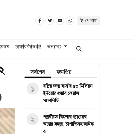
ই-পেপার
িবেদন
চাকরি/বিজ্ঞপ্তি
অন্যান্য
২
সর্বশেষ
জনপ্রিয়
রদ্রির জন্য বার্সার ৫০ মিলিয়ন
১
ইউরোর প্রস্তাব ফেরাল
ম্যানসিটি
পল্লবীতে কিশোর গ্যাংয়ের
২
অস্ত্রের মহড়া, চাপাতিসহ আটক
২