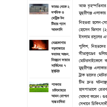
আজ বৃহস্পতিবার
ভারত থেকে ২
মুহুরীগঞ্জ এলাকায়
দশমিক ৩
মেট্রিক টন
নিহতরা হলেন-সো
টিয়ার গ্যাস
হোসেন জিসান (২
আমদানি
ইসলাম রসুলের এক
নেত্রকোণায়
পুলিশ, নিহতদের স
বড়বাজারে
সীতাকুণ্ডের গু
ভয়াবহ আগুন,
নিয়ন্ত্রণে ফায়ার
মোটরসাইকেলে কর
সার্ভিসের ৭
মুহুরীগঞ্জ এলাকা
ইউনিট
ট্রাক তাদের মোট
টিম দ্রুত ঘটনা
পাবনার
হাসপাতালে প্রের
চাটমোহরে
ঘোষণা করেন। গুর
আমন রোপণে
ব্যস্ত চাষিরা
সেখানে চিকিৎসাধী