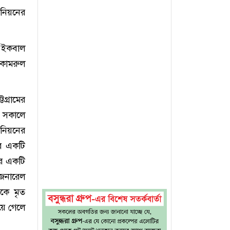
উনিয়নের
ে ইকবাল
 কামরুল
গ্রামের
 সকালে
নিয়নের
ির একটি
ের একটি
জেনারেল
নকে মৃত
য়ে গেলে