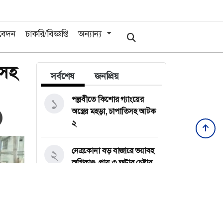
িবেদন
চাকরি/বিজ্ঞপ্তি
অন্যান্য
িসহ
সর্বশেষ
জনপ্রিয়
পল্লবীতে কিশোর গ্যাংয়ের
১
অস্ত্রের মহড়া, চাপাতিসহ আটক
২
নেত্রকোনা বড় বাজারে ভয়াবহ
২
অগ্নিকাণ্ড, প্রায় ৩ ঘণ্টার চেষ্টায়
নিয়ন্ত্রণে
কয়েক ডজন
৩
অভিবাসনপ্রত্যাশীকে উদ্ধার