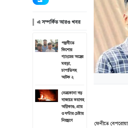
এ সম্পর্কিত আরও খবর
পল্লবীতে
কিশোর
গ্যাংয়ের অস্ত্রের
মহড়া,
চাপাতিসহ
আটক ২
নেত্রকোনা বড়
বাজারে ভয়াবহ
অগ্নিকাণ্ড, প্রায়
৩ ঘণ্টার চেষ্টায়
নিয়ন্ত্রণে
ফেনীতে বেপরোয়া গ