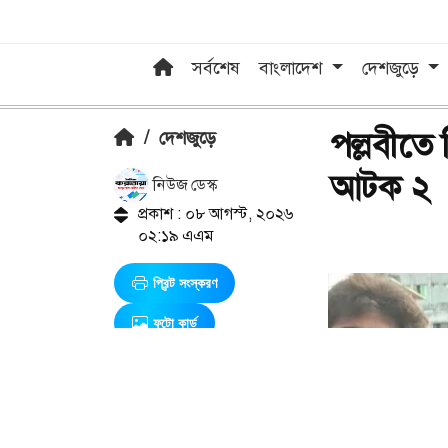
সর্বশেষ
বাংলাদেশ
দেশজুড়ে
পল্লবীতে 
/
দেশজুড়ে
আটক ২
নিউজ ডেস্ক
প্রকাশ : ০৮ আগস্ট, ২০২৬
০২:১৯ এএম
প্রিন্ট সংস্করণ
ফটো কার্ড
এ সম্পর্কিত আরও খবর