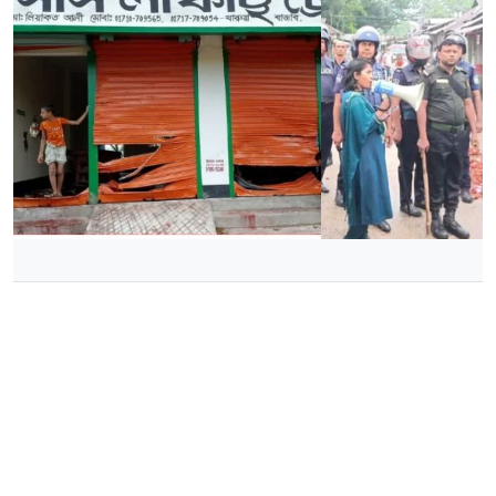
নান্দাইলে দু’পক্ষের তুমুল সংঘর্ষ, ১৪৪ ধারা জারি