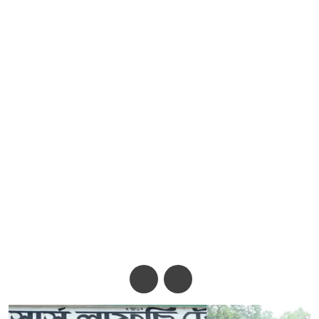
নান্দাইলে দু’পক্ষের তুমুল সংঘর্ষ,
১৪৪ ধারা জারি
অ-
অ+