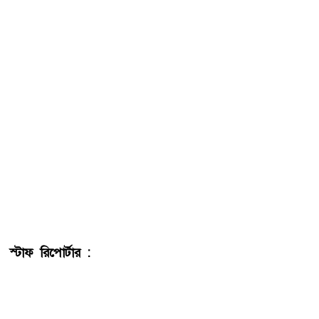
স্টাফ রিপোর্টার :
বগুড়ায় পুলিশ কন্যাকে অপহরণ নয়, স্বেচ্ছায়
প্রেমের টানে ঘর ছেড়ে সংসার পেতেছে বলে পুলিশের তদন্তে এমন
তথ্য উঠে এসেছে। তবে মেয়েটির বাবা পুলিশ কনস্টেবল রানা
মাসুদ দাবি করেছেন, তার নাবালক মেয়েকে অপহরণ করা হয়েছে।