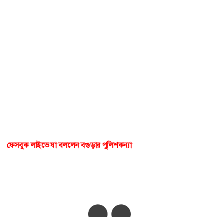
ফেসবুক লাইভে যা বললেন বগুড়ার পুলিশকন্যা
‘আমাকে কেউ অপহরণ করেনি,
স্বেচ্ছায় ঘর ছেড়ে বিয়ে করেছি’
অ-
অ+