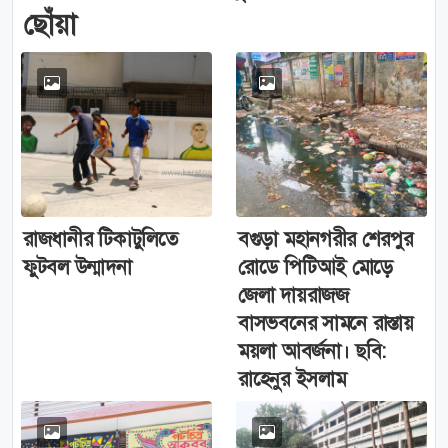
ছোঁয়া
রাজধানীর টিকাটুলিতে
বগুড়া মহানগরীর শেরপুর
ফুটবল উন্মাদনা
রোডে পিটিআই মোড়ে
জেলা দায়রাজজ
বাসভবনের সামনে রাস্তায়
ময়লা আবর্জনা। ছবি:
রাহেনুর ইসলাম