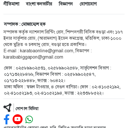
নীতিমালা
বাংলা কনভার্টার
বিজ্ঞাপন
যোগাযোগ
সম্পাদক : মোজাম্মেল হক
সম্পাদক কর্তৃক ন্যাশনাল প্রিন্টিং প্রেস, শিল্পনগরী বিসিক বগুড়া এবং ১৬৭
ইনার সার্কুলার রোড, (আরামবাগ) ইডেন কমপ্লেক্স, মতিঝিল, ঢাকা-১০০০
থেকে মুদ্রিত ও চকযাদু রোড, বগুড়া হতে প্রকাশিত।
E-mail :
karatoaonline@gmail.com
, বিজ্ঞাপন :
karatoabiggapon@gmail.com
ফোন : ০২৫৮৯৯০২৫৩১, ০২৫৮৯৯০২৫৪৮, সার্কুলেশন বিভাগ :
০১৭১৩২২৮৪৬৬, বিজ্ঞাপন বিভাগ : ০২৫৮৯৯০২৫৪৭,
০১৭১৩-২২৮৪৪৮, ফ্যাক্স : ৬০৪২২।
ঢাকা অফিস : স্বজন টাওয়ার, ৪ সেগুন বাগিচা। ফোন : ০২-৪১০৫২১৯২,
০২-৪১০৫২১৯৩, ০২-৪১০৫২১৯৪, ফ্যাক্স : ২২৩৩৮৮৫২২।
সোশ্যাল মিডিয়া
ওয়েবসাইটের কোনো লেখা, ছবি, ভিডিও অনুমতি ছাড়া ব্যবহার