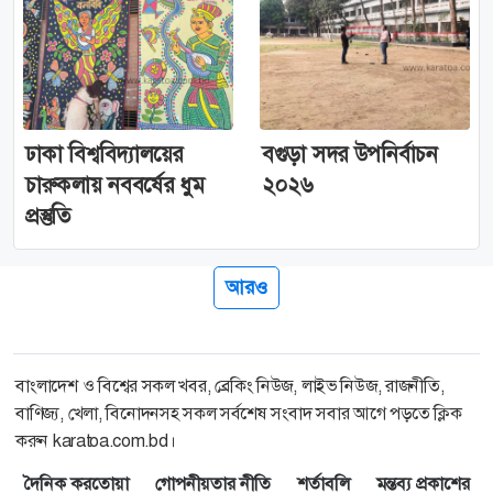
ঢাকা বিশ্ববিদ্যালয়ের
বগুড়া সদর উপনির্বাচন
চারুকলায় নববর্ষের ধুম
২০২৬
প্রস্তুতি
আরও
বাংলাদেশ ও বিশ্বের সকল খবর, ব্রেকিং নিউজ, লাইভ নিউজ, রাজনীতি,
বাণিজ্য, খেলা, বিনোদনসহ সকল সর্বশেষ সংবাদ সবার আগে পড়তে ক্লিক
করুন karatoa.com.bd।
দৈনিক করতোয়া
গোপনীয়তার নীতি
শর্তাবলি
মন্তব্য প্রকাশের