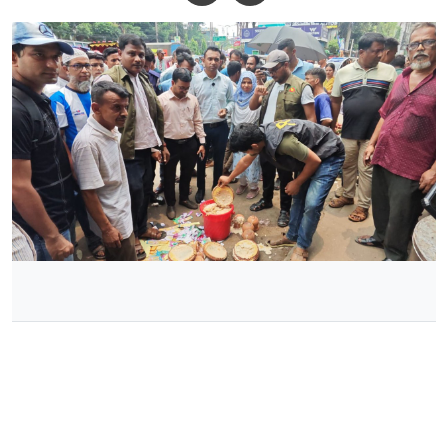
ছবি: সংগৃহীত, বগুড়ায় বাসি-পচা দই বিক্রির দায়ে ‘শেরপুর দই ঘর’কে ৫০
হাজার টাকা জরিমানা