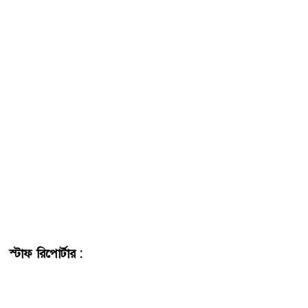
স্টাফ রিপোর্টার :
বগুড়া শহরের সাতমাথা-খান্দার সড়কে অস্বাস্থ্যকর
পরিবেশে পচা ও বাসি দই সংরক্ষণ ও বিক্রির অভিযোগে ‘শেরপুর
দই ঘর’ নামের একটি শোরুমকে ৫০ হাজার টাকা জরিমানা করেছে