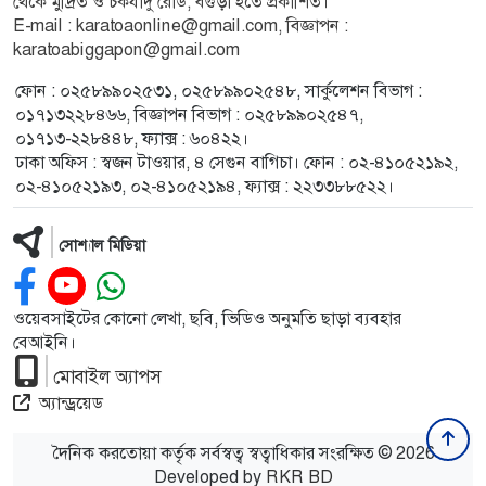
থেকে মুদ্রিত ও চকযাদু রোড, বগুড়া হতে প্রকাশিত।
E-mail :
karatoaonline@gmail.com
, বিজ্ঞাপন :
karatoabiggapon@gmail.com
ফোন : ০২৫৮৯৯০২৫৩১, ০২৫৮৯৯০২৫৪৮, সার্কুলেশন বিভাগ :
০১৭১৩২২৮৪৬৬, বিজ্ঞাপন বিভাগ : ০২৫৮৯৯০২৫৪৭,
০১৭১৩-২২৮৪৪৮, ফ্যাক্স : ৬০৪২২।
ঢাকা অফিস : স্বজন টাওয়ার, ৪ সেগুন বাগিচা। ফোন : ০২-৪১০৫২১৯২,
০২-৪১০৫২১৯৩, ০২-৪১০৫২১৯৪, ফ্যাক্স : ২২৩৩৮৮৫২২।
সোশ্যাল মিডিয়া
ওয়েবসাইটের কোনো লেখা, ছবি, ভিডিও অনুমতি ছাড়া ব্যবহার
বেআইনি।
মোবাইল অ্যাপস
অ্যান্ড্রয়েড
দৈনিক করতোয়া কর্তৃক সর্বস্বত্ব স্বত্বাধিকার সংরক্ষিত © 2026
Developed by
RKR BD