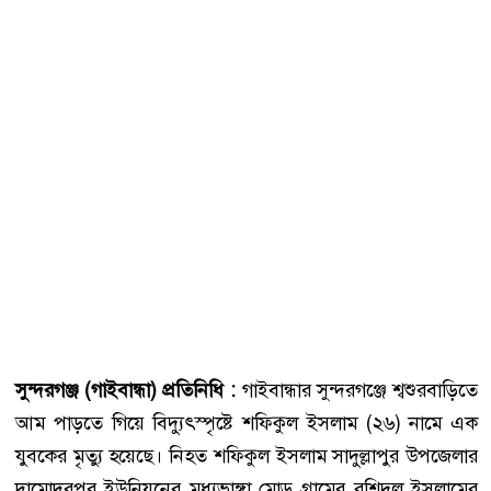
সুন্দরগঞ্জ (গাইবান্ধা) প্রতিনিধি :
গাইবান্ধার সুন্দরগঞ্জে শ্বশুরবাড়িতে
আম পাড়তে গিয়ে বিদ্যুৎস্পৃষ্টে শফিকুল ইসলাম (২৬) নামে এক
যুবকের মৃত্যু হয়েছে। নিহত শফিকুল ইসলাম সাদুল্লাপুর উপজেলার
দামোদরপুর ইউনিয়নের মধ্যভাঙ্গা মোড় গ্রামের রশিদুল ইসলামের