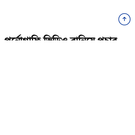
পর্নোগ্রাফি ভিডিও বানিয়ে প্রচার,
বাবা-মা ছেলেসহ ৫ জন কারাগারে
অ-
অ+