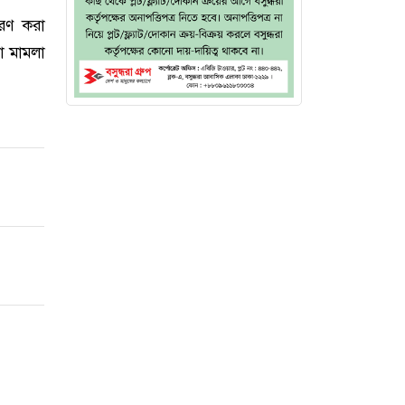
েরণ করা
া মামলা