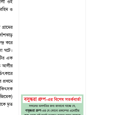
আলী ওই
 রহিম ও
গ্রামের
বাঁশঝাড়
দ্র করে
না ঘটে।
াটির এক
রত আলীর
চিৎকারে
 প্রথমে
চিকিৎসক
জিমেক)
াকে মৃত