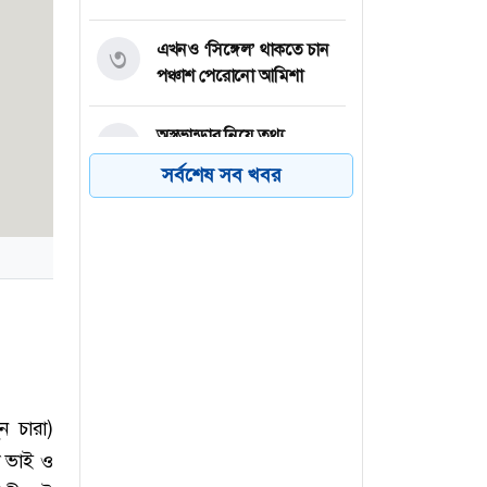
এখনও ‘সিঙ্গেল’ থাকতে চান
৩
পঞ্চাশ পেরোনো আমিশা
অস্ত্রভান্ডার নিয়ে তথ্য
৪
ফাঁসকারীদের কারাদণ্ডের
সর্বশেষ সব খবর
হুঁশিয়ারি ট্রাম্পের
বিএনপির সংসদ সদস্য
৫
বীথিকাকে আইনি নোটিশ
দিলেন আসিফ মাহমুদ
নতুন বিশ্বরেকর্ড গড়লেন জস
৬
বাটলার
ন চারা)
ো ভাই ও