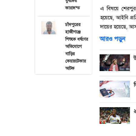
যুবকের
কারাদন্ড
এ বিষয়ে শেরপুর 
হয়েছে, আইনি প্রক
চাঁদপুরের
দায়ের হয়েছে, আস
হাজীগঞ্জে
আরও পড়ুন
শিশুকে ধর্ষণের
অভিযোগে
বাড়ির
উ
কেয়ারটেকার
আটক
ভ
২