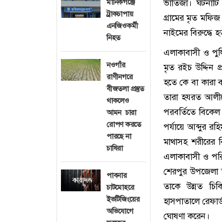
মানিকগঞ্জে
ভাতিজা। ঘটনাটি
ট্রাকচাপায়
গ্রামের মৃত মফি
এনজিওকর্মী
নাইমের বিরুদ্ধে হ
নিহত
এলাকাবাসী ও পুল
নওগাঁর
মৃত রইচ উদ্দিন 
রাণীনগরে
হতে কে বা কারা 
বীজতলা প্রস্তুত
তারা হযরত আলীক
থাকলেও
পরবর্তিতে বিকে
আমন চারা
রোপণ করতে
পর্যায়ে আব্দুর 
পারছে না
মাথাসহ শরীরের 
চাষিরা
এলাকাবাসী ও পর
শেরপুর উপজেলা স্
পাবনার
তাকে উন্নত চি
চাটমোহরে
ইভটিজিংয়ের
হাসপাতালে রেফার্
অভিযোগে
ঘোষণা করেন।