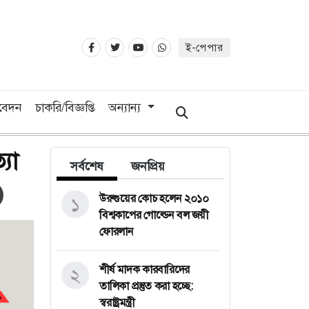
ই-পেপার
িবেদন
চাকরি/বিজ্ঞপ্তি
অন্যান্য
যা
সর্বশেষ
জনপ্রিয়
উরুগুয়ের কোচ হলেন ২০১০
১
বিশ্বকাপের গোল্ডেন বল জয়ী
ফোরলান
শীর্ষ মাদক কারবারিদের
২
তালিকা প্রস্তুত করা হচ্ছে:
স্বরাষ্ট্রমন্ত্রী