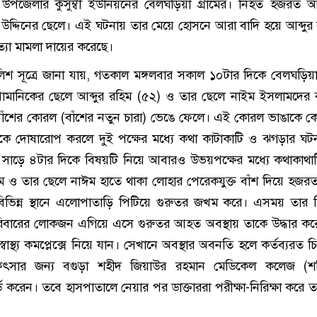
 উপজেলার কুসুম্বী ইউনিয়নের বেলঘড়িয়া গ্রামের। নিহত হজরত 
জ উদ্দিনের ছেলে। এই ঘটনায় তার মেয়ে হোসনে আরা বাদি হয়ে আব্দুর
ত্যা মামলা দায়ের করেছে।
িশ সূত্রে জানা যায়, গতকাল মঙ্গলবার সকাল ১০টার দিকে বেলঘড়িয়া 
প্রামানিকের ছেলে আব্দুর রহিম (৫২) ও তার ছেলে নাইম ইসলামদের 
বাঁশের কোরল (বাঁশের নতুন চারা) ভেঙে ফেলে। এই কোরল ভাঙাকে কেন্
ে দোষারোপ করলে দুই পক্ষের মধ্যে কথা কাটাকাটি ও ঝগড়ার ঘট
ল সাড়ে ৪টার দিকে বিষয়টি নিয়ে আবারও উভয়পক্ষের মধ্যে কথাকাথ
রহিম ও তার ছেলে নাঈম হাতে থাকা লোহার পেরেকযুক্ত বাঁশ দিয়ে হজ
বিভিন্ন স্থানে এলোপাতাড়ি পিটিয়ে গুরুতর জখম করে। এসময় তার 
িবারের লোকজন এগিয়ে এসে গুরুতর আহত অবস্থায় তাকে উদ্ধার করে
বাস্থ্য কমপ্লেক্সে নিয়ে যান। সেখানে অবস্থার অবনতি হলে কর্তব্যরত 
কিৎসার জন্য বগুড়া শহীদ জিয়াউর রহমান মেডিকেল কলেজ (শ
ড করেন। তবে হাসপাতালে নেয়ার পর ডাক্তাররা পরীক্ষা-নিরিক্ষা করে ত