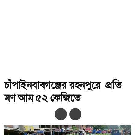
চাঁপাইনবাবগঞ্জের রহনপুরে প্রতি
মণ আম ৫২ কেজিতে
অ-
অ+