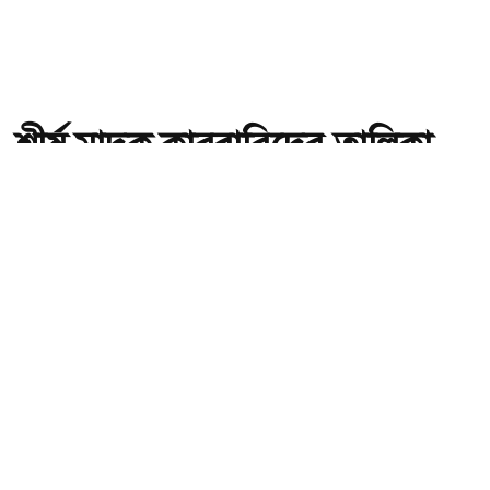
শীর্ষ মাদক কারবারিদের তালিকা
প্রস্তুত করা হচ্ছে: স্বরাষ্ট্রমন্ত্রী
অ-
অ+