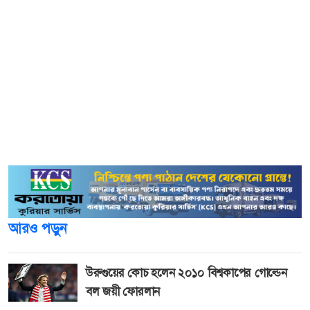
উপজেলা পরিষদ সভাকক্ষে আয়োজিত সভায় সভাপতিত্ব করেন
উপজেলা নির্বাহী অফিসার জাকির মুন্সি। বক্তব্য রাখেন, স্থানীয়
জাতীয় সংসদ সদস্য ড. মিজানুর রহমান, ওসি নুরে আলম,
উপজেলা কৃষি কর্মকর্তা সাকলায়েনের হোসেন, ইউপি চেয়ারম্যান
মোয়াজ্জেম হোসেন, গোলাম কিবরিয়া হাবিব, আমচাষি সমবায়
সমিতির সাধারণ সম্পাদক আবু তালেব, আম আড়ৎদার সমবায়
সমিতির সাধারণ সম্পাদক নাসিরউদ্দীন, রহনপুর রেলস্টেশন বাজার
সমিতির সাধারণ সম্পাদক তৌহিদুজ্জামান বাবু প্রমুখ।
আরও পড়ুন
উরুগুয়ের কোচ হলেন ২০১০ বিশ্বকাপের গোল্ডেন
বল জয়ী ফোরলান