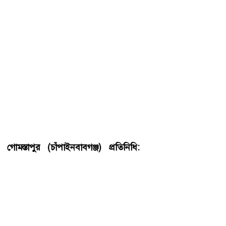
গোমস্তাপুর (চাঁপাইনবাবগঞ্জ) প্রতিনিধি:
চাঁপাইনবাবগঞ্জের ২য়
বৃহত্তম আমবাজার রহনপুরে আমচাষিদের কাছ থেকে প্রতি মণ ৫২
কেজিতে আম কেনা হবে। আজ মঙ্গলবার (২ জুন) আমচাষি,
ব্যবসায়ী ও আড়ৎদার নিয়ে উপজেলা প্রশাসন আয়োজিত এক
মতবিনিময় সভায় এ সিদ্ধান্ত গৃহীত হয়।