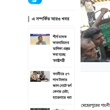
এ সম্পর্কিত আরও খবর
শীর্ষ মাদক
কারবারিদের
তালিকা প্রস্তুত
করা হচ্ছে:
স্বরাষ্ট্রমন্ত্রী
বনানীতে ৫৭
লাখ টাকার
জাল নোটে স্বর্ণ
কেনার চেষ্টা,
হাতেনাতে ধরা
মেহেরপুরের গাংন