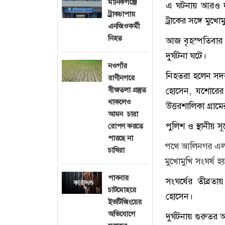
মানিকগঞ্জে
এ ঘটনায় আরও দু
ট্রাকচাপায়
ট্রাকের সঙ্গে মুখো
এনজিওকর্মী
নিহত
আজ বৃহস্পতিবার 
দুর্ঘটনা ঘটে।
নওগাঁর
নিহতরা হলেন সদ
রাণীনগরে
বীজতলা প্রস্তুত
হোসেন, যশোরের
থাকলেও
উত্তরশালিকা গ্র
আমন চারা
পুলিশ ও স্থানীয় স
রোপণ করতে
পারছে না
পথে আলিনগর এলাক
চাষিরা
মুখোমুখি সংঘর্ষ 
পাবনার
সংঘর্ষের তীব্র
চাটমোহরে
হোসেন।
ইভটিজিংয়ের
অভিযোগে
দুর্ঘটনায় গুরুতর 