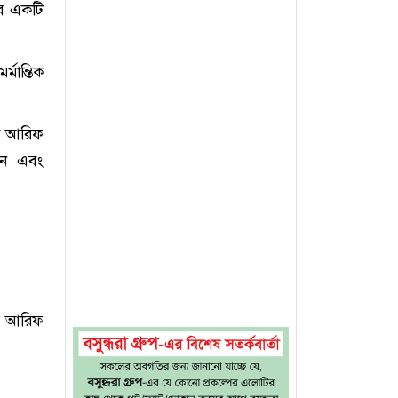
র একটি
মান্তিক
লক আরিফ
েন এবং
লক আরিফ