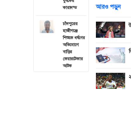
যুবকের
আরও পড়ুন
কারাদন্ড
চাঁদপুরের
উ
হাজীগঞ্জে
শিশুকে ধর্ষণের
অভিযোগে
ভ
বাড়ির
কেয়ারটেকার
আটক
২