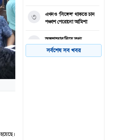
এখনও ‘সিঙ্গেল’ থাকতে চান
৩
পঞ্চাশ পেরোনো আমিশা
অস্ত্রভান্ডার নিয়ে তথ্য
৪
ফাঁসকারীদের কারাদণ্ডের
সর্বশেষ সব খবর
হুঁশিয়ারি ট্রাম্পের
বিএনপির সংসদ সদস্য
৫
বীথিকাকে আইনি নোটিশ
দিলেন আসিফ মাহমুদ
নতুন বিশ্বরেকর্ড গড়লেন জস
৬
বাটলার
 হয়েছে।