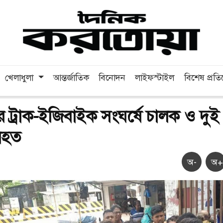
খেলাধুলা
আন্তর্জাতিক
বিনোদন
লাইফস্টাইল
বিশেষ প্রত
ে ট্রাক-ইজিবাইক সংঘর্ষে চালক ও দুই
িহত
অ-
অ+