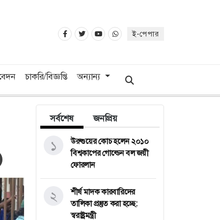
ই-পেপার
িবেদন
চাকরি/বিজ্ঞপ্তি
অন্যান্য
সর্বশেষ
জনপ্রিয়
উরুগুয়ের কোচ হলেন ২০১০
১
বিশ্বকাপের গোল্ডেন বল জয়ী
ফোরলান
শীর্ষ মাদক কারবারিদের
২
তালিকা প্রস্তুত করা হচ্ছে:
স্বরাষ্ট্রমন্ত্রী