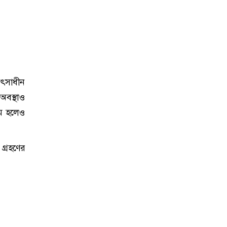
িৎসাধীন
বস্থাও
ষম হলেও
গ্রহণের