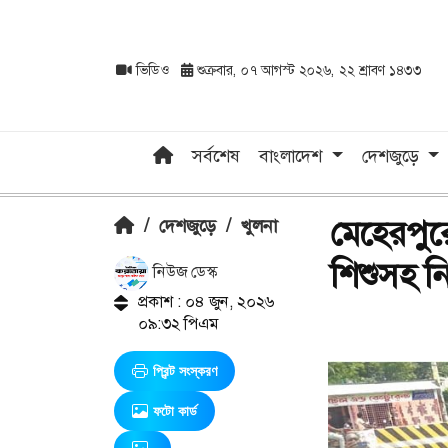
ভিডিও
শুক্রবার, ০৭ আগস্ট ২০২৬, ২২ শ্রাবণ ১৪৩৩
সর্বশেষ
বাংলাদেশ
দেশজুড়ে
মেহেরপুর
/
দেশজুড়ে
/
খুলনা
শিশুসহ ন
নিউজ ডেস্ক
প্রকাশ : ০৪ জুন, ২০২৬
০৯:৩২ পিএম
প্রিন্ট সংস্করণ
ফটো কার্ড