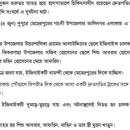
জন গুরুতর আহত হয়ে হাসপাতালে চিকিৎসাধীন রয়েছেন।দ্রুতগতি
মুখি সংঘর্ষে এ দুর্ঘটনা ঘটে।
(৪ জুন) দুপুরে মেহেরপুরের গাংনী উপজেলার আলিনগর এলাকায় এ মর্
র উপজেলার উত্তরশালিকা গ্রামের আলাউদ্দিনের ছেলে ইজিবাইক চা
 ঝিকরগাছা উপজেলার সজিব হোসেনের ছেলে শিশু আবরার হোস
ামের মহিন হোসেনের মেয়ে আফরিন।
ূত্রে জানা যায়, ইজিবাইকটি বামন্দী থেকে মেহেরপুরের দিকে যাচ্ছিল।
ায় পৌঁছালে বিপরীত দিক থেকে আসা একটি দ্রুতগতির ট্রাকের সঙ্গে
হয়।
তায় ইজিবাইকটি দুমড়ে-মুচড়ে যায় এবং ঘটনাস্থলেই নিহত হন চা
আহত হয় শিশু আবরার, আফরিন, মাহিন ও তার স্ত্রী মুক্তা খাতুন।