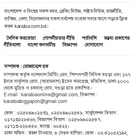
বাংলাদেশ ও বিশ্বের সকল খবর, ব্রেকিং নিউজ, লাইভ নিউজ, রাজনীতি,
বাণিজ্য, খেলা, বিনোদনসহ সকল সর্বশেষ সংবাদ সবার আগে পড়তে ক্লিক
করুন karatoa.com.bd।
দৈনিক করতোয়া
গোপনীয়তার নীতি
শর্তাবলি
মন্তব্য প্রকাশের
নীতিমালা
বাংলা কনভার্টার
বিজ্ঞাপন
যোগাযোগ
সম্পাদক : মোজাম্মেল হক
সম্পাদক কর্তৃক ন্যাশনাল প্রিন্টিং প্রেস, শিল্পনগরী বিসিক বগুড়া এবং ১৬৭
ইনার সার্কুলার রোড, (আরামবাগ) ইডেন কমপ্লেক্স, মতিঝিল, ঢাকা-১০০০
থেকে মুদ্রিত ও চকযাদু রোড, বগুড়া হতে প্রকাশিত।
E-mail :
karatoaonline@gmail.com
, বিজ্ঞাপন :
karatoabiggapon@gmail.com
ফোন : ০২৫৮৯৯০২৫৩১, ০২৫৮৯৯০২৫৪৮, সার্কুলেশন বিভাগ :
০১৭১৩২২৮৪৬৬, বিজ্ঞাপন বিভাগ : ০২৫৮৯৯০২৫৪৭,
০১৭১৩-২২৮৪৪৮, ফ্যাক্স : ৬০৪২২।
ঢাকা অফিস : স্বজন টাওয়ার, ৪ সেগুন বাগিচা। ফোন : ০২-৪১০৫২১৯২,