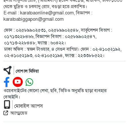
ইনার সার্কুলার রোড, (আরামবাগ) ইডেন কমপ্লেক্স, মতিঝিল, ঢাকা-১০০০
থেকে মুদ্রিত ও চকযাদু রোড, বগুড়া হতে প্রকাশিত।
E-mail :
karatoaonline@gmail.com
, বিজ্ঞাপন :
karatoabiggapon@gmail.com
ফোন : ০২৫৮৯৯০২৫৩১, ০২৫৮৯৯০২৫৪৮, সার্কুলেশন বিভাগ :
০১৭১৩২২৮৪৬৬, বিজ্ঞাপন বিভাগ : ০২৫৮৯৯০২৫৪৭,
০১৭১৩-২২৮৪৪৮, ফ্যাক্স : ৬০৪২২।
ঢাকা অফিস : স্বজন টাওয়ার, ৪ সেগুন বাগিচা। ফোন : ০২-৪১০৫২১৯২,
০২-৪১০৫২১৯৩, ০২-৪১০৫২১৯৪, ফ্যাক্স : ২২৩৩৮৮৫২২।
সোশ্যাল মিডিয়া
ওয়েবসাইটের কোনো লেখা, ছবি, ভিডিও অনুমতি ছাড়া ব্যবহার
বেআইনি।
মোবাইল অ্যাপস
অ্যান্ড্রয়েড
দৈনিক করতোয়া কর্তৃক সর্বস্বত্ব স্বত্বাধিকার সংরক্ষিত © 2026