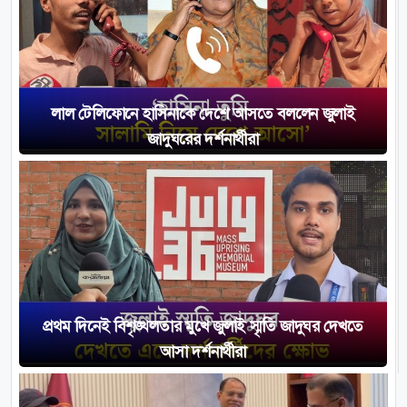
লাল টেলিফোনে হাসিনাকে দেশে আসতে বললেন জুলাই
জাদুঘরের দর্শনার্থীরা
প্রথম দিনেই বিশৃঙ্খলতার মুখে জুলাই স্মৃতি জাদুঘর দেখতে
আসা দর্শনার্থীরা