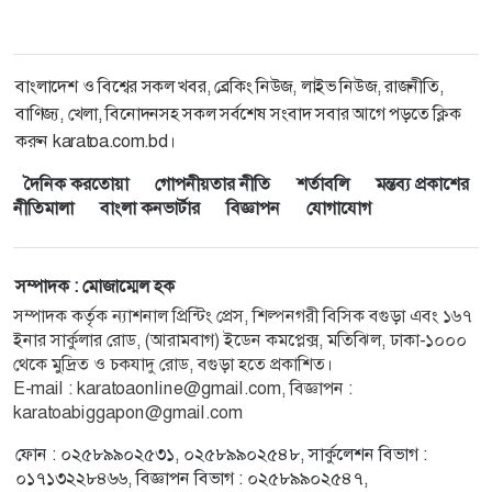
বাংলাদেশ ও বিশ্বের সকল খবর, ব্রেকিং নিউজ, লাইভ নিউজ, রাজনীতি,
বাণিজ্য, খেলা, বিনোদনসহ সকল সর্বশেষ সংবাদ সবার আগে পড়তে ক্লিক
করুন karatoa.com.bd।
দৈনিক করতোয়া
গোপনীয়তার নীতি
শর্তাবলি
মন্তব্য প্রকাশের
নীতিমালা
বাংলা কনভার্টার
বিজ্ঞাপন
যোগাযোগ
সম্পাদক : মোজাম্মেল হক
সম্পাদক কর্তৃক ন্যাশনাল প্রিন্টিং প্রেস, শিল্পনগরী বিসিক বগুড়া এবং ১৬৭
ইনার সার্কুলার রোড, (আরামবাগ) ইডেন কমপ্লেক্স, মতিঝিল, ঢাকা-১০০০
থেকে মুদ্রিত ও চকযাদু রোড, বগুড়া হতে প্রকাশিত।
E-mail :
karatoaonline@gmail.com
, বিজ্ঞাপন :
karatoabiggapon@gmail.com
ফোন : ০২৫৮৯৯০২৫৩১, ০২৫৮৯৯০২৫৪৮, সার্কুলেশন বিভাগ :
০১৭১৩২২৮৪৬৬, বিজ্ঞাপন বিভাগ : ০২৫৮৯৯০২৫৪৭,