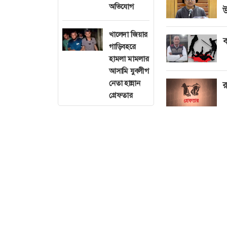
অভিযোগ
উ
খালেদা জিয়ার
ব
গাড়িবহরে
হামলা মামলার
আসামি যুবলীগ
নেতা হান্নান
র
গ্রেফতার