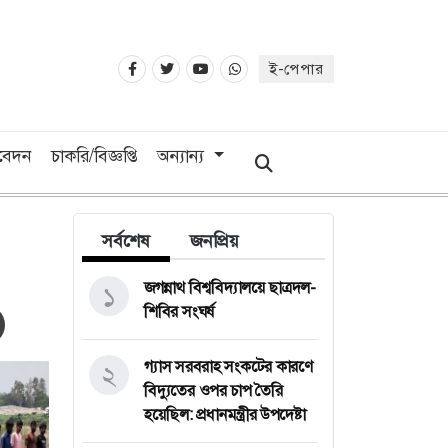
ই-পেপার
িবেদন
চাকরি/বিজ্ঞপ্তি
অন্যান্য
সর্বশেষ
জনপ্রিয়
জগন্নাথ বিশ্ববিদ্যালয়ে ছাত্রদল-
১
শিবির সংঘর্ষ
গ্যাস সরবরাহ সংকটের কারণে
২
বিদ্যুতের ওপর চাপ তৈরি
হয়েছিল: প্রধানমন্ত্রীর উপদেষ্টা