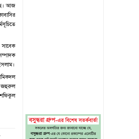
েছে। আজ
কাবাসির
মসূচিতে
 সাবেক
সম্পাদক
 ইসলাম।
শ্রমিকদল
জহুরুল
 শফিকুল
র