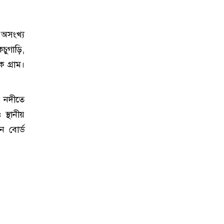
 অসংখ্য
চুগাড়ি,
 গ্রাম।
া নদীতে
 স্থানীয়
ন বোর্ড