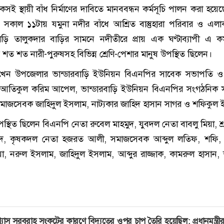
েকসই স্থায়ী বাঁধ নির্মাণের দাবিতে মানববন্ধন কর্মসূচি পালন করা হয়
) সকাল ১১টায় যমুনা নদীর বাঁধে আশ্রিত বাস্তুহারা পরিবার ও এলা
বাড়ি তালুকদার বাড়ির সামনে নদীতীরে প্রায় এক ঘণ্টাব্যাপী এ কর্
ের শত শত নারী-পুরুষসহ বিভিন্ন শ্রেণি-পেশার মানুষ উপস্থিত ছিলেন।
াখেন উপজেলার ভান্ডারবাড়ি ইউনিয়ন বিএনপির সাবেক সভাপতি ও
ন আতিকুল করিম আপেল, ভান্ডারবাড়ি ইউনিয়ন বিএনপির সংগঠনিক 
সমাজসেবক জাহিদুল ইসলাম, নাট্যকার জাহিদ হাসান সাগর ও শফিকুল
 উপস্থিত ছিলেন বিএনপি নেতা রুবেল মাহমুদ, যুবদল নেতা বাবলু মিয়া, 
মুদ, কৃষকদল নেতা হজরত আলী, সমাজসেবক আব্দুল লতিফ, শফি, 
মিয়া, নরুল ইসলাম, জাহিদুল ইসলাম, আব্দুর রাজ্জাক, কামরুল হাসান,
্যাস সরবরাহ সংকটের কারণে বিদ্যুতের ওপর চাপ তৈরি হয়েছিল: প্রধানমন্ত্রী