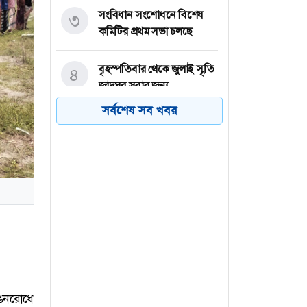
সংবিধান সংশোধনে বিশেষ
৩
কমিটির প্রথম সভা চলছে
বৃহস্পতিবার থেকে জুলাই স্মৃতি
৪
জাদুঘর সবার জন্য
উন্মুক্ত: সংস্কৃতিমন্ত্রী
সর্বশেষ সব খবর
বেরোবি ক্যাম্পাসে ১৪৪ ধারা
৫
জারির আবেদন প্রশাসনের
হরমুজ প্রণালিতে অজ্ঞাত বস্তুর
৬
আঘাতে কার্গো জাহাজ
ক্ষতিগ্রস্ত
াঙনরোধে