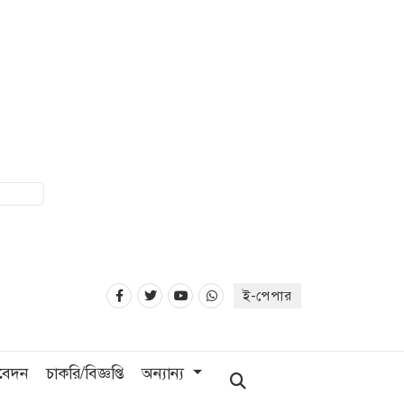
ই-পেপার
িবেদন
চাকরি/বিজ্ঞপ্তি
অন্যান্য