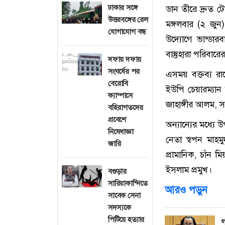
ঢাকার সঙ্গে
ডান তীরে দ্রুত ট
উত্তরবঙ্গের রেল
মঙ্গলবার (২ জুন
যোগাযোগ বন্ধ
উদ্যোগে ভান্ডার
বাস্তুহারা পরিবার
দফায় দফায়
সংঘর্ষের পর
এসময় বক্তব্য র
বেরোবি
ইউপি চেয়ারম্যা
ক্যাম্পাসে
জাহাঙ্গীর আলম, 
বহিরাগতদের
প্রবেশে
অন্যান্যের মধ্যে
নিষেধাজ্ঞা
নেতা স্বপন মাহ
জারি
প্রামানিক, চাঁন 
ইসলাম প্রমুখ।
বগুড়ার
সারিয়াকান্দিতে
আরও পড়ুন
সাবেক সেনা
সদস্যকে
পিটিয়ে হত্যার
গ