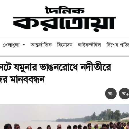
খেলাধুলা
আন্তর্জাতিক
বিনোদন
লাইফস্টাইল
বিশেষ প্রত
ুনটে যমুনার ভাঙনরোধে নদীতীরে
াদের মানববন্ধন
অ-
অ+