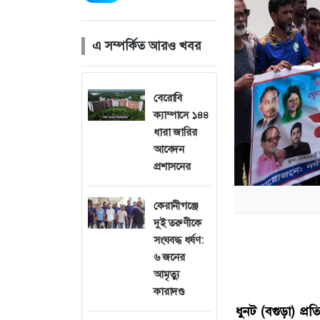
এ সম্পর্কিত আরও খবর
বেরোবি
ক্যাম্পাসে ১৪৪
ধারা জারির
আবেদন
প্রশাসনের
কেরানীগঞ্জে
দুই তরুণীকে
সংঘবদ্ধ ধর্ষণ:
৬ জনের
আমৃত্যু
কারাদণ্ড
ধুনট (বগুড়া) প্রতি