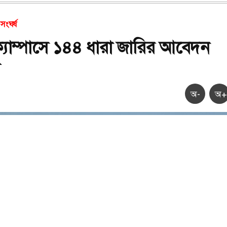
 সংঘর্ষ
্যাম্পাসে ১৪৪ ধারা জারির আবেদন
র
অ-
অ+