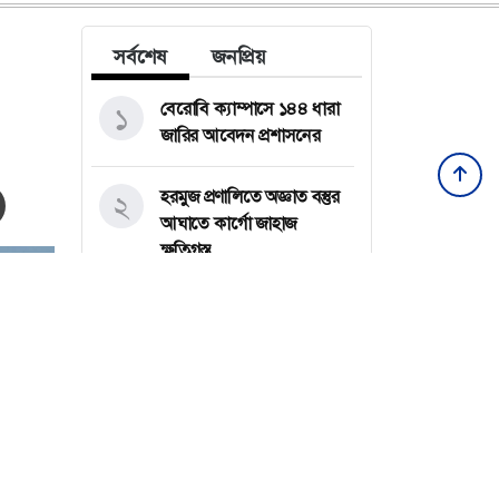
সর্বশেষ
জনপ্রিয়
বেরোবি ক্যাম্পাসে ১৪৪ ধারা
১
জারির আবেদন প্রশাসনের
হরমুজ প্রণালিতে অজ্ঞাত বস্তুর
২
আঘাতে কার্গো জাহাজ
ক্ষতিগ্রস্ত
কেরানীগঞ্জে দুই তরুণীকে
৩
সংঘবদ্ধ ধর্ষণ: ৬ জনের আমৃত্যু
কারাদণ্ড
রাশিয়া-ইউক্রেনের পাল্টাপাল্টি
৪
হামলায় নিহত ২২
সর্বশেষ সব খবর