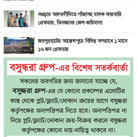
বগুড়ার আদমদীঘিতে গাঁজাসহ মাদক কারবারি
গ্রেফতার, তিনজনের জেল-জরিমানা
জয়পুরহাটের আক্কেলপুরে বিভিন্ন অপরাধে ১ মাসে
১৬ জন গ্রেফতার