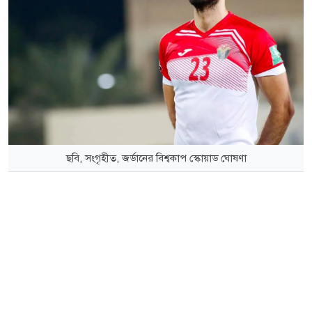
ছবি, সংগৃহীত, জর্ডানের বিশ্বকাপ স্কোয়াড ঘোষণা