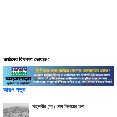
ইয়াজান আল-আরব (এফসি সিউল), মিডফিল্ডার রাজাই আয়েদ
(আল-হুসেইন) এবং মাহমুদ আল-মারদি (আল-হুসেইন)।
বিশ্বকাপে জর্ডান পড়েছে ‘গ্রুপ জে’-তে, যেখানে তাদের সঙ্গী
বর্তমান বিশ্বচ্যাম্পিয়ন আর্জেন্টিনা, আলজেরিয়া এবং অস্ট্রিয়া।
আগামী ১৬ জুন অস্ট্রিয়ার বিপক্ষে ম্যাচ দিয়ে জর্ডান তাদের
ঐতিহাসিক বিশ্বকাপ মিশন শুরু করবে।
জর্ডানের বিশ্বকাপ স্কোয়াড :
আরও পড়ুন
মহানবীর (সা.) শেষ বিদায়ের ক্ষণ