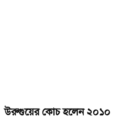
উরুগুয়ের কোচ হলেন ২০১০
বিশ্বকাপের গোল্ডেন বল জয়ী
ফোরলান