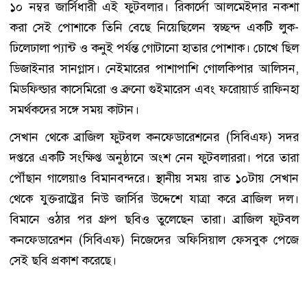
১০ নম্বর জার্সিধারী এই ফুটবলার। রিকার্দো আলমেইদার নকশা
করা সেই পোশাকে তিনি বেছে নিয়েছিলেন স্বচ্ছন্দ একটি লুক-
ঢিলেঢালা প্যান্ট ও কনুই পর্যন্ত গোটানো হাতার পোশাক। চোখে ছিল
ডিজাইনার সানগ্লাস। নেইমারের পাশাপাশি গোলকিপার আলিসন,
মিডফিল্ডার কাসেমিরো ও ব্রুনো গুইমারেস এবং ফরোয়ার্ড রাফিনহা
সমর্থকদের সঙ্গে সময় কাটান।
সেখান থেকে ব্রাজিল ফুটবল কনফেডারেশনের (সিবিএফ) সদর
দপ্তরে একটি সংক্ষিপ্ত অনুষ্ঠানে অংশ নেন ফুটবলাররা। পরে তারা
পৌঁছান গালেয়াও বিমানবন্দরে। স্থানীয় সময় রাত ১০টায় সেখান
থেকে যুক্তরাষ্ট্রের নিউ জার্সির উদ্দেশে যাত্রা করে ব্রাজিল দল।
বিমানে ওঠার পর গ্রুপ ছবিও তুলেছেন তারা। ব্রাজিল ফুটবল
কনফেডারেশন (সিবিএফ) নিজেদের অফিসিয়াল ফেসবুক পেজে
সেই ছবি প্রকাশ করেছে।