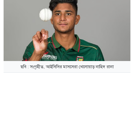
ছবি : সংগৃহীত, আইসিসির মাসসেরা খেলোয়াড় নাহিদ রানা