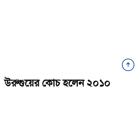
উরুগুয়ের কোচ হলেন ২০১০
বিশ্বকাপের গোল্ডেন বল জয়ী
ফোরলান
অ-
অ+