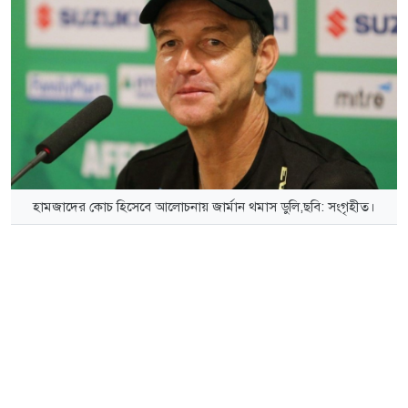
হামজাদের কোচ হিসেবে আলোচনায় জার্মান থমাস ডুলি,ছবি: সংগৃহীত।