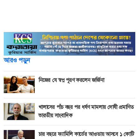
বিচারে-বিবেচনায় আছেন ডুলি, থমাস ডুলি আমাদের সংক্ষিপ্ত
তালিকায় আছেন। এখন কোচ নিয়োগের বিষয়টি পুরোপুরি
সভাপতি নিজেই দেখছেন। তিনি ১৫ মে ঘোষণা দেবেন বলে জানি।
আরও পড়ুন
নিজের যে স্বপ্ন পূরণ করলেন জর্জিনা
খালাসের পাঁচ বছর পর ধর্ষণ মামলায় দোষী প্রমাণিত
ভারতীয় সাংবাদিক
চার বছরে ফ্যামিলি কার্ডের আওতায় আসবে ১ কোটি