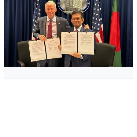
ছবি : সংগৃহীত, জ্বালানি সহযোগিতায় বাংলাদেশ-যুক্তরাষ্ট্র সমঝোতা স্মারক সই