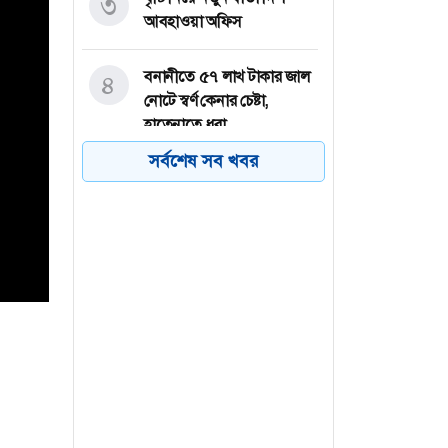
৩
আবহাওয়া অফিস
বনানীতে ৫৭ লাখ টাকার জাল
৪
নোটে স্বর্ণ কেনার চেষ্টা,
হাতেনাতে ধরা
সর্বশেষ সব খবর
চলতি মাসেই ঘোষণা হতে পারে
৫
ছাত্রদলের নতুন কমিটি,
আলোচনার কেন্দ্রে যাঁরা
ছাত্রদলের উদ্যোগে জবিতে
৬
মৌসুমি ফল উৎসবের
আয়োজন