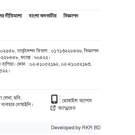
াশের নীতিমালা
বাংলা কনভার্টার
বিজ্ঞাপন
৪৮, সার্কুলেশন বিভাগ : ০১৭১৩২২৮৪৬৬, বিজ্ঞাপন
২৮৪৪৮, ফ্যাক্স : ৬০৪২২।
েগুন বাগিচা। ফোন : ০২-৪১০৫২১৯২, ০২-৪১০৫২১৯৩,
৮৫২২।
 লেখা, ছবি,
মোবাইল অ্যাপস
া ব্যবহার বেআইনি।
অ্যান্ড্রয়েড
Developed by
RKR BD