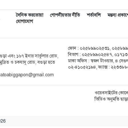
দৈনিক করতোয়া
গোপনীয়তার নীতি
শর্তাবলি
মন্তব্য প্রক
,
যোগাযোগ
ফোন : ০২৫৮৯৯০২৫৩১, ০২৫৮৯৯০২৫
বিভাগ : ০২৫৮৯৯০২৫৪৭, ০১৭১৩-২
ক বগুড়া এবং ১৬৭ ইনার সার্কুলার রোড,
ঢাকা অফিস : স্বজন টাওয়ার, ৪ স
ুদ্রিত ও চকযাদু রোড, বগুড়া হতে
০২-৪১০৫২১৯৪, ফ্যাক্স : ২২৩৩৮
ratoabiggapon@gmail.com
ওয়েবসাইটের কোনো
ভিডিও অনুমতি ছাড়
2026