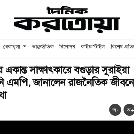
খেলাধুলা
আন্তর্জাতিক
বিনোদন
লাইফস্টাইল
বিশেষ প্রত
কান্ত সাক্ষাৎকারে বগুড়ার সুরাইয়া
নি এমপি, জানালেন রাজনৈতিক জীবন
থা
অ-
অ+