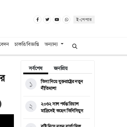
ই-পেপার
িবেদন
চাকরি/বিজ্ঞপ্তি
অন্যান্য
সর্বশেষ
জনপ্রিয়
ের
ভিসা নিয়ে যুক্তরাষ্ট্রের নতুন
১
নীতিমালা
২০৩২ সাল পর্যন্ত রিয়াল
২
মাদ্রিদেই কছেন ভিনিসিয়ুস
বৃষ্টি নিয়ে নতুন বার্তা দিল