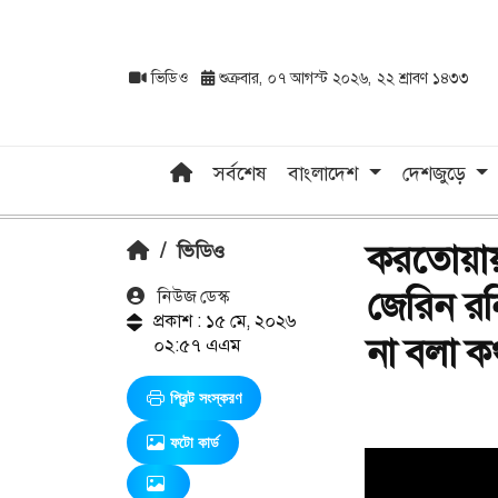
ভিডিও
শুক্রবার, ০৭ আগস্ট ২০২৬, ২২ শ্রাবণ ১৪৩৩
সর্বশেষ
বাংলাদেশ
দেশজুড়ে
করতোয়ায় এ
/
ভিডিও
জেরিন র
নিউজ ডেস্ক
প্রকাশ : ১৫ মে, ২০২৬
না বলা ক
০২:৫৭ এএম
প্রিন্ট সংস্করণ
ফটো কার্ড