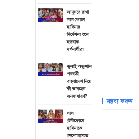
জাদুঘরে রাখা
লাল ফোনে
হাসিনার
নির্দেশনা শুনে
হতবাক
দর্শনার্থীরা
জুলাই অভ্যুত্থান
পরবর্তী
বাংলাদেশ নিয়ে
কী ভাবছেন
জনসাধারণ?
মন্তব্য করুন
লাল
টেলিফোনে
হাসিনাকে
দেশে আসতে