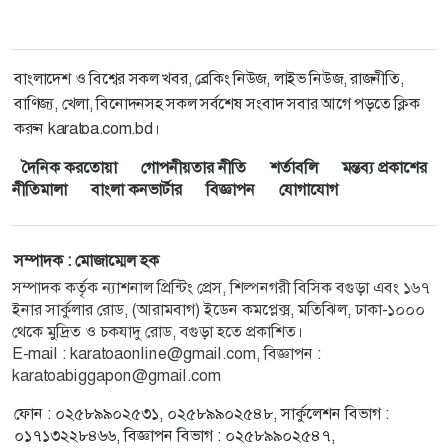
বাংলাদেশ ও বিশ্বের সকল খবর, ব্রেকিং নিউজ, লাইভ নিউজ, রাজনীতি,
বাণিজ্য, খেলা, বিনোদনসহ সকল সর্বশেষ সংবাদ সবার আগে পড়তে ক্লিক
করুন karatoa.com.bd।
দৈনিক করতোয়া
গোপনীয়তার নীতি
শর্তাবলি
মন্তব্য প্রকাশের
নীতিমালা
বাংলা কনভার্টার
বিজ্ঞাপন
যোগাযোগ
সম্পাদক : মোজাম্মেল হক
সম্পাদক কর্তৃক ন্যাশনাল প্রিন্টিং প্রেস, শিল্পনগরী বিসিক বগুড়া এবং ১৬৭
ইনার সার্কুলার রোড, (আরামবাগ) ইডেন কমপ্লেক্স, মতিঝিল, ঢাকা-১০০০
থেকে মুদ্রিত ও চকযাদু রোড, বগুড়া হতে প্রকাশিত।
E-mail :
karatoaonline@gmail.com
, বিজ্ঞাপন :
karatoabiggapon@gmail.com
ফোন : ০২৫৮৯৯০২৫৩১, ০২৫৮৯৯০২৫৪৮, সার্কুলেশন বিভাগ :
০১৭১৩২২৮৪৬৬, বিজ্ঞাপন বিভাগ : ০২৫৮৯৯০২৫৪৭,