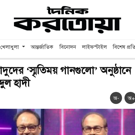
খেলাধুলা
আন্তর্জাতিক
বিনোদন
লাইফস্টাইল
বিশেষ প্র
দুদের ‘স্মৃতিময় গানগুলো’ অনুষ্ঠানে
দুল হাদী
অ-
অ+