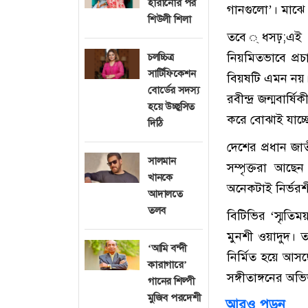
হারানোর পর
গানগুলো’। মাঝে 
শিউলী শিলা
তবে ্ধসঢ়;এই ম
নিয়মিতভাবে প্রচা
চলচ্চিত্র
সার্টিফিকেশন
বিয়ষটি এমন নয়। 
বোর্ডের সদস্য
রবীন্দ্র জন্মবার্
হয়ে উচ্ছ্বসিত
করে বোঝাই যাচ্ছে
দিঠি
দেশের প্রধান জা
সালমান
সম্পৃক্তরা আছ
খানকে
অনেকটাই নির্ভর
আদালতে
তলব
বিটিভির ‘স্মৃতিম
মুনশী ওয়াদুদ। 
‘আমি বন্দী
নির্মিত হয়ে আসছ
কারাগারে’
সঙ্গীতাঙ্গনের অভ
গানের শিল্পী
মুজিব পরদেশী
আরও পড়ুন