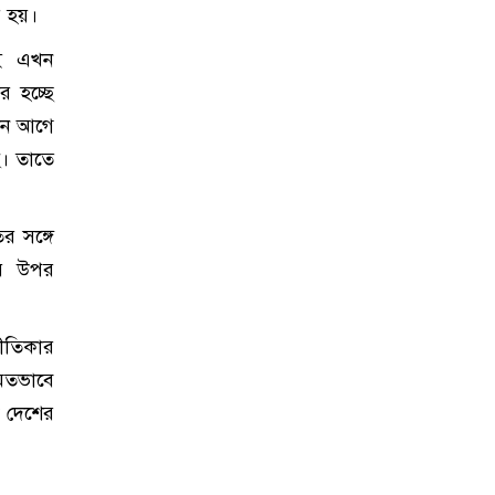
র হয়।
োই এখন
র হচ্ছে
দিন আগে
ছে। তাতে
র সঙ্গে
ের উপর
গীতিকার
িতভাবে
ক দেশের