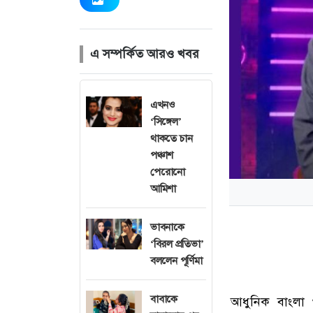
এ সম্পর্কিত আরও খবর
এখনও
‘সিঙ্গেল’
থাকতে চান
পঞ্চাশ
পেরোনো
আমিশা
ভাবনাকে
‘বিরল প্রতিভা’
বললেন পূর্ণিমা
বাবাকে
আধুনিক বাংলা গ