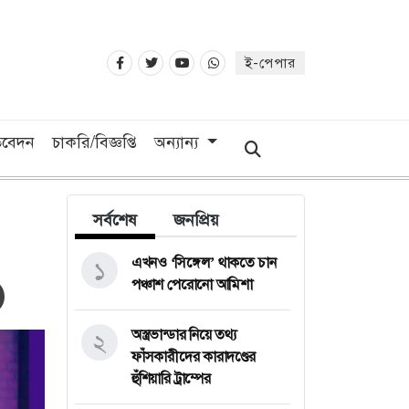
ই-পেপার
তিবেদন
চাকরি/বিজ্ঞপ্তি
অন্যান্য
সর্বশেষ
জনপ্রিয়
এখনও ‘সিঙ্গেল’ থাকতে চান
১
পঞ্চাশ পেরোনো আমিশা
অস্ত্রভান্ডার নিয়ে তথ্য
২
ফাঁসকারীদের কারাদণ্ডের
হুঁশিয়ারি ট্রাম্পের