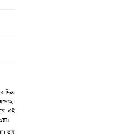
পর দিয়ে
এসেছে।
মার এই
াওয়া।
া। তাই