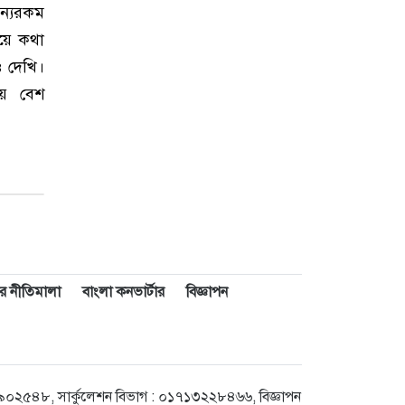
ন্যরকম
িয়ে কথা
 দেখি।
য়ে বেশ
শের নীতিমালা
বাংলা কনভার্টার
বিজ্ঞাপন
৫৪৮, সার্কুলেশন বিভাগ : ০১৭১৩২২৮৪৬৬, বিজ্ঞাপন