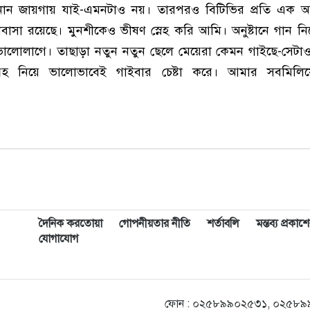
ানান জায়গায় যাই-এমনটাও নয়। তারপরও বিটিভির প্রতি এক অ
াসা রয়েছে। মুনশীকেও ভীষণ স্নেহ করি আমি। অনুষ্টানে গান ন
লোলাগে। তাছাড়া নতুন নতুন ছেলে মেয়েরা কেমন গাইছে-সেটাও
রহ নিয়ে ভালোভাবেই গাইবার চেষ্টা করে। আমার সবমিলি
দৈনিক করতোয়া
গোপনীয়তার নীতি
শর্তাবলি
মন্তব্য প্রকা
যোগাযোগ
ফোন : ০২৫৮৯৯০২৫৩১, ০২৫৮৯৯০২