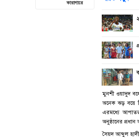
কারাগারে
২
প
ক
মুনশী ওয়াদুদ বল
অনেক ঝড় বয়ে গ
এরমধ্যে আপাতত 
অনুষ্ঠানের প্রধা
সৈয়দ আব্দুল হ