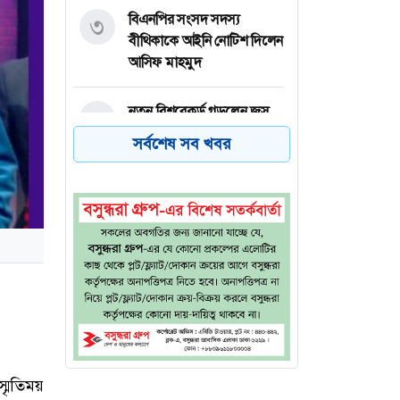
বিএনপির সংসদ সদস্য
৩
বীথিকাকে আইনি নোটিশ দিলেন
আসিফ মাহমুদ
নতুন বিশ্বরেকর্ড গড়লেন জস
৪
বাটলার
সর্বশেষ সব খবর
তেজগাঁওয়ে বিশেষ অভিযানে
৫
গ্রেফতার ৫৬
ভিসা নিয়ে যুক্তরাষ্ট্রের নতুন
৬
নীতিমালা
্মৃতিময়