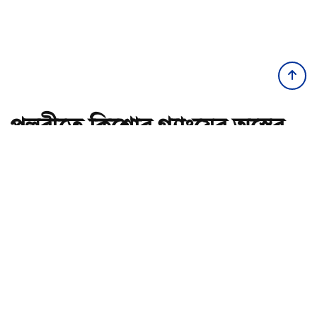
পল্লবীতে কিশোর গ্যাংয়ের অস্ত্রের
মহড়া, চাপাতিসহ আটক ২
অ-
অ+