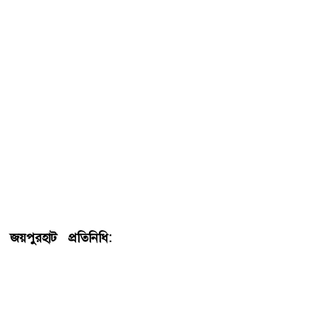
জয়পুরহাট প্রতিনিধি:
সীমান্তে উত্তেজনা যেন থামছেই না।
পশ্চিমবঙ্গের লোকসভা নির্বাচনের পর থেকে এই অস্থিরতা আরও
বৃদ্ধি পেয়েছে। এরই ধারাবাহিকতায় আজ বুধবার (৩ জুন) সকাল
থেকে জয়পুরহাটের পাঁচবিবি উপজেলার পূর্বউচনা ঘোনাপাড়া