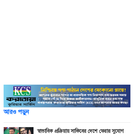
গজের মধ্যে বেড়া নির্মাণের কাজ শুরু করে।
সীমান্তে বিএসএফ কাঁটাতারের বেড়া দেওয়া এই অবৈধ্য কর্মকান্ড
প্রথম লক্ষ্য করেন স্থানীয়রা। তারা বিষয়টি সাথে সাথে কয়া বিওপির
বিজিবি সদস্যদের অবগত করেন।
খবর পাওয়ার সাথে সাথে বিজিবির একটি টহল দল দ্রুত ঘটনাস্থলে
পৌঁছায় এবং বেড়া দেওয়ার কাজে বাধা প্রদান করে। বিজিবির
অনড় অবস্থানের কারণে ঘটনাস্থলে দুই বাহিনীর মধ্যে একপর্যায়ে
চরম উত্তেজনা তৈরি হয়। তখন সীমান্তে বসবাসকারিরা বিজিবি’র
পক্ষ নিয়ে অবস্থান নেন।
আরও পড়ুন
স্বাভাবিক প্রক্রিয়ায় সাকিবের দেশে ফেরার সুযোগ