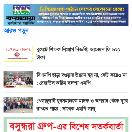
আরও পড়ুন
বুয়েটে শিক্ষক নিয়োগ বিজ্ঞপ্তি, আবেদন ফি ৬০০
টাকা
বিএনপি ছাড়া বগুড়ার উন্নয়ন হয় না, কেউ করেও না
: রেজাউল করিম বাদশা এমপি
খেলাধুলাই যুবসমাজকে মাদক ও অপরাধ থেকে দূরে
রাখতে পারে : সাবেক এমপি লালু