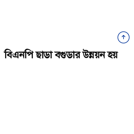
বিএনপি ছাড়া বগুড়ার উন্নয়ন হয়
না, কেউ করেও না : রেজাউল করিম
বাদশা এমপি
অ-
অ+