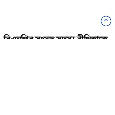
বিএনপির সংসদ সদস্য বীথিকাকে
আইনি নোটিশ দিলেন আসিফ
মাহমুদ
অ-
অ+