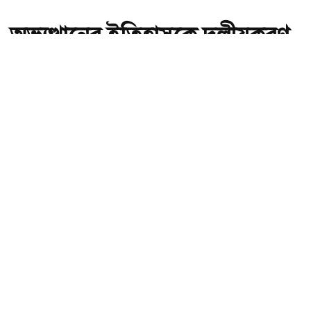
অভ্যুত্থানের ইতিহাসকে দলীয়করণ
না করার আহ্বান নাহিদ ইসলামের
অ-
অ+
অভ্যুত্থানের ইতিহাসকে দলীয়করণ না করার আহ্বান নাহিদ ইসলামের