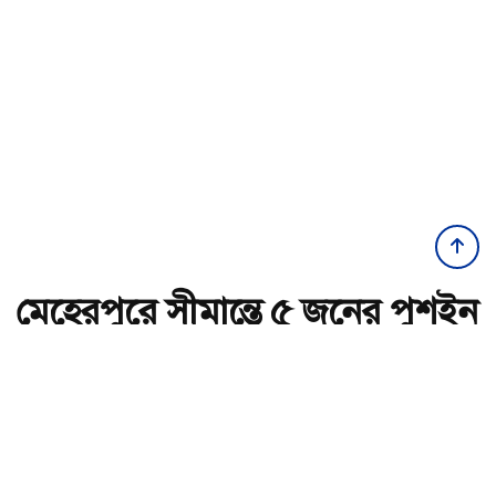
মেহেরপুরে সীমান্তে ৫ জনের পুশইন
রুখে দিল বিজিবি
অ-
অ+