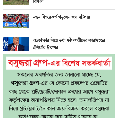
বিজিবি
নতুন বিশ্বরেকর্ড গড়লেন জস বাটলার
অস্ত্রভান্ডার নিয়ে তথ্য ফাঁসকারীদের কারাদণ্ডের
হুঁশিয়ারি ট্রাম্পের