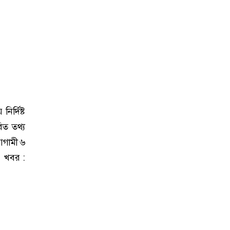
ির্দিষ্ট
রিত তথ্য
 আগামী ৬
। খবর :