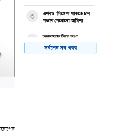
এখনও ‘সিঙ্গেল’ থাকতে চান
৩
পঞ্চাশ পেরোনো আমিশা
অস্ত্রভান্ডার নিয়ে তথ্য
৪
ফাঁসকারীদের কারাদণ্ডের
সর্বশেষ সব খবর
হুঁশিয়ারি ট্রাম্পের
বিএনপির সংসদ সদস্য
৫
বীথিকাকে আইনি নোটিশ
দিলেন আসিফ মাহমুদ
নতুন বিশ্বরেকর্ড গড়লেন জস
৬
বাটলার
 আরোপের