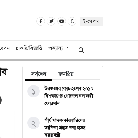
ই-পেপার
িবেদন
চাকরি/বিজ্ঞপ্তি
অন্যান্য
াব
সর্বশেষ
জনপ্রিয়
উরুগুয়ের কোচ হলেন ২০১০
১
বিশ্বকাপের গোল্ডেন বল জয়ী
ফোরলান
শীর্ষ মাদক কারবারিদের
২
তালিকা প্রস্তুত করা হচ্ছে:
স্বরাষ্ট্রমন্ত্রী