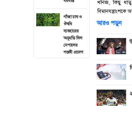
বরখাস্ত
খনিজ, কিছু ধাত
বিমানযন্ত্রাংশকে
গাঁজা চাষ ও
আরও পড়ুন
ঔষধি
ব্যবহারের
অনুমতি দিল
উ
নেপালের
গণ্ডকী প্রদেশ
ভ
২