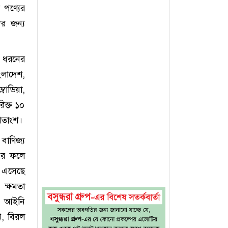
ি পণ্যের
দের জন্য
এ ধরনের
ংলাদেশ,
বোডিয়া,
িক্ত ১০
 শতাংশ।
বাণিজ্য
 এর ফলে
াব এসেছে
ি ক্ষমতা
ন আইনি
নি, বিরল