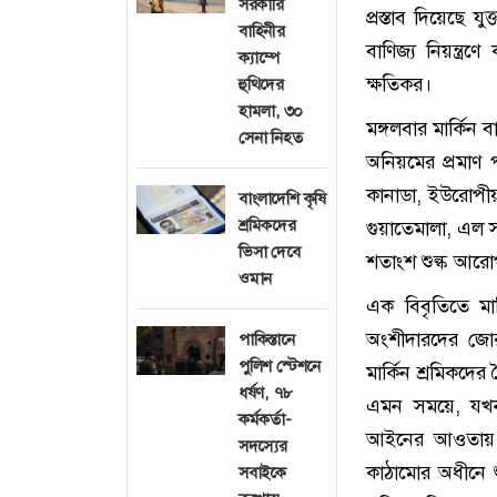
সরকারি
প্রস্তাব দিয়েছে য
বাহিনীর
বাণিজ্য নিয়ন্ত্রণ
ক্যাম্পে
ক্ষতিকর।
হুথিদের
হামলা, ৩০
মঙ্গলবার মার্কিন
সেনা নিহত
অনিয়মের প্রমাণ প
কানাডা, ইউরোপীয় 
বাংলাদেশি কৃষি
শ্রমিকদের
গুয়াতেমালা, এল স
ভিসা দেবে
শতাংশ শুল্ক আরোপ
ওমান
এক বিবৃতিতে মার্
অংশীদারদের জোরপ
পাকিস্তানে
পুলিশ স্টেশনে
মার্কিন শ্রমিকদে
ধর্ষণ, ৭৮
এমন সময়ে, যখন গত 
কর্মকর্তা-
আইনের আওতায় আর
সদস্যের
কাঠামোর অধীনে শুল
সবাইকে