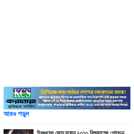
হয়।
এক কর্মকর্তা জানিয়েছেন, জরুরি ফোন পাওয়ার পর দুটি ওয়াটার
ইঞ্জিন, দুটি ওয়াটার বাউজার, একটি কুইক-রেসপন্স ভেহিকেল
এবং অন্যান্য অগ্নিনির্বাপক ইউনিট পাঠানো হয়েছে। ধারণা করা
হচ্ছে, পাঁচতলা ভবনটিতে প্রায় ৪০ জন লোক ছিলেন। তবে
অগ্নিকাণ্ডের কারণ এখনো জানা যায়নি।
একটি ভিডিওতে দেখা গেছে, আগুন থেকে বাঁচতে কিছু লোক ভবন
থেকে লাফিয়ে নিচে নামছেন। হাউজ রানির সরু গলির মধ্যে
অবস্থিত ভবনের বেসমেন্টে একটি রেস্তোরাঁ ছিল।
আরও পড়ুন
উরুগুয়ের কোচ হলেন ২০১০ বিশ্বকাপের গোল্ডেন