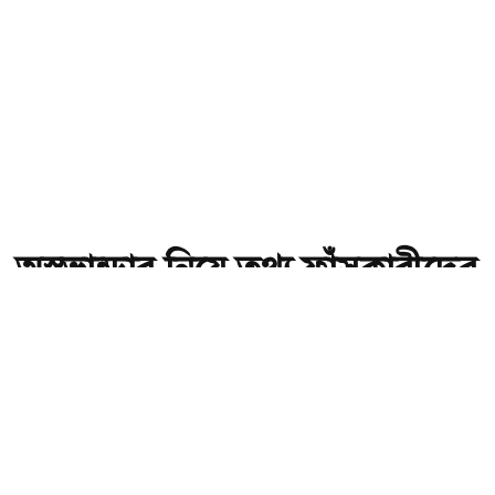
অস্ত্রভান্ডার নিয়ে তথ্য ফাঁসকারীদের
কারাদণ্ডের হুঁশিয়ারি ট্রাম্পের
অ-
অ+