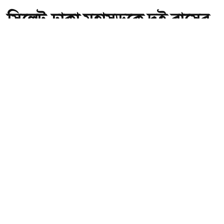
সিলেট-ঢাকা মহাসড়কে দুই বাসের
সংঘর্ষে নিহত বেড়ে ৯
অ-
অ+
সিলেট-ঢাকা মহাসড়কে দুই বাসের সংঘর্ষে নিহত বেড়ে ৯