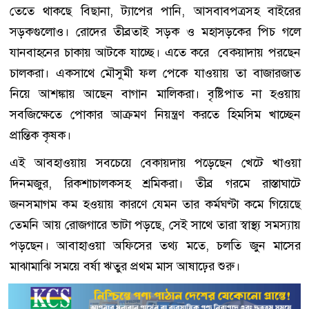
তেতে থাকছে বিছানা, ট্যাপের পানি, আসবাবপত্রসহ বাইরের
সড়কগুলোও। রোদের তীব্রতাই সড়ক ও মহাসড়কের পিচ গলে
যানবাহনের চাকায় আটকে যাচ্ছে। এতে করে বেক্য়াদায় পরছেন
চালকরা। একসাথে মৌসুমী ফল পেকে যাওয়ায় তা বাজারজাত
নিয়ে আশঙ্কায় আছেন বাগান মালিকরা। বৃষ্টিপাত না হওয়ায়
সবজিক্ষেতে পোকার আক্রমণ নিয়ন্ত্রণ করতে হিমসিম খাচ্ছেন
প্রান্তিক কৃষক।
এই আবহাওয়ায় সবচেয়ে বেকায়দায় পড়েছেন খেটে খাওয়া
দিনমজুর, রিকশাচালকসহ শ্রমিকরা। তীব্র গরমে রাস্তাঘাটে
জনসমাগম কম হওয়ায় কারণে যেমন তার কর্মঘণ্টা কমে গিয়েছে
তেমনি আয় রোজগারে ভাটা পড়ছে, সেই সাথে তারা স্বাস্থ্য সমস্যায়
পড়ছেন। আবাহাওয়া অফিসের তথ্য মতে, চলতি জুন মাসের
মাঝামাঝি সময়ে বর্ষা ঋতুর প্রথম মাস আষাঢ়ের শুরু।