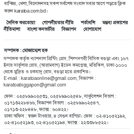
বাণিজ্য, খেলা, বিনোদনসহ সকল সর্বশেষ সংবাদ সবার আগে পড়তে ক্লিক
করুন karatoa.com.bd।
দৈনিক করতোয়া
গোপনীয়তার নীতি
শর্তাবলি
মন্তব্য প্রকাশের
নীতিমালা
বাংলা কনভার্টার
বিজ্ঞাপন
যোগাযোগ
সম্পাদক : মোজাম্মেল হক
সম্পাদক কর্তৃক ন্যাশনাল প্রিন্টিং প্রেস, শিল্পনগরী বিসিক বগুড়া এবং ১৬৭
ইনার সার্কুলার রোড, (আরামবাগ) ইডেন কমপ্লেক্স, মতিঝিল, ঢাকা-১০০০
থেকে মুদ্রিত ও চকযাদু রোড, বগুড়া হতে প্রকাশিত।
E-mail :
karatoaonline@gmail.com
, বিজ্ঞাপন :
karatoabiggapon@gmail.com
ফোন : ০২৫৮৯৯০২৫৩১, ০২৫৮৯৯০২৫৪৮, সার্কুলেশন বিভাগ :
০১৭১৩২২৮৪৬৬, বিজ্ঞাপন বিভাগ : ০২৫৮৯৯০২৫৪৭,
০১৭১৩-২২৮৪৪৮, ফ্যাক্স : ৬০৪২২।
ঢাকা অফিস : স্বজন টাওয়ার, ৪ সেগুন বাগিচা। ফোন : ০২-৪১০৫২১৯২,
০২-৪১০৫২১৯৩, ০২-৪১০৫২১৯৪, ফ্যাক্স : ২২৩৩৮৮৫২২।