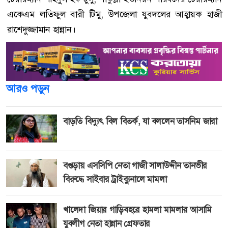
একেএম লতিফুল বারী টিমু, উপজেলা যুবদলের আহ্বায়ক হাজী
রাশেদুজ্জামান হান্নান।
আরও পড়ুন
বাড়তি বিদ্যুৎ বিল বিতর্ক, যা বললেন তাসনিম জারা
বগুড়ায় এসসিপি নেতা গাজী সালাউদ্দীন তানভীর
বিরুদ্ধে সাইবার ট্রাইব্যুনালে মামলা
খালেদা জিয়ার গাড়িবহরে হামলা মামলার আসামি
যুবলীগ নেতা হান্নান গ্রেফতার