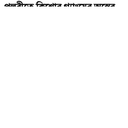
পল্লবীতে কিশোর গ্যাংয়ের অস্ত্রের
মহড়া, চাপাতিসহ আটক ২
অ-
অ+
পল্লবীতে কিশোর গ্যাংয়ের অস্ত্রের মহড়া, চাপাতিসহ আটক ২