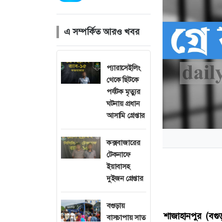
এ সম্পর্কিত আরও খবর
প্যারাসেইলিং
থেকে ছিটকে
পর্যটক মৃত্যুর
ঘটনায় প্রধান
আসামি গ্রেপ্তার
কক্সবাজারের
টেকনাফে
ইয়াবাসহ
দুইজন গ্রেপ্তার
বগুড়ায়
শাজাহানপুর (বগুড়
বাসচাপায় সাত