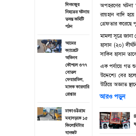
দিনমজুর
অপহরণের ঘটনা ঘ
নিহতের ঘটনায়
রায়হান বাদি হয়ে
তদন্ত কমিটি
গ্রেফতার করেছে প
গঠন
মামলা সূত্রে জান
আমের
হাসান (২০) দীর্ঘ
ক্যারেটে
সাকিব হাসান তাকে
অভিনব
কৌশলে ৩৭৭
এক পর্যায়ে গত শু
বোতল
উদ্দেশ্যে বের হ
ফেয়ারডিল,
উঠিয়ে অজ্ঞাত স্থা
মাদক কারবারি
গ্রেপ্তার
আরও পড়ুন
ঢাকা-চট্টগ্রাম
৪
মহাসড়কে ১৫
ধ
কিলোমিটার
যানজট