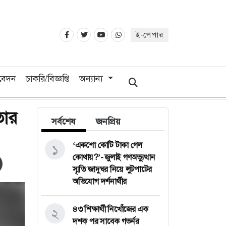
ই-পেপার
িবেদন
চাকরি/বিজ্ঞপ্তি
অন্যান্য
তার
সর্বশেষ
জনপ্রিয়
‘একশো কোটি টাকা গেল
১
কোথায়?’- জুলাই গণঅভ্যুত্থান
স্মৃতি জাদুঘর নিয়ে লুটপাটের
অভিযোগ দর্শনার্থীর
৪৩ শিক্ষার্থী নিখোঁজের এক
২
দশক পর সাবেক গভর্নর