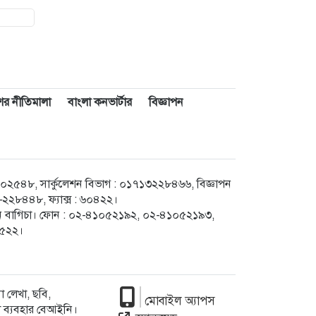
াশের নীতিমালা
বাংলা কনভার্টার
বিজ্ঞাপন
৪৮, সার্কুলেশন বিভাগ : ০১৭১৩২২৮৪৬৬, বিজ্ঞাপন
২৮৪৪৮, ফ্যাক্স : ৬০৪২২।
েগুন বাগিচা। ফোন : ০২-৪১০৫২১৯২, ০২-৪১০৫২১৯৩,
৮৫২২।
 লেখা, ছবি,
মোবাইল অ্যাপস
া ব্যবহার বেআইনি।