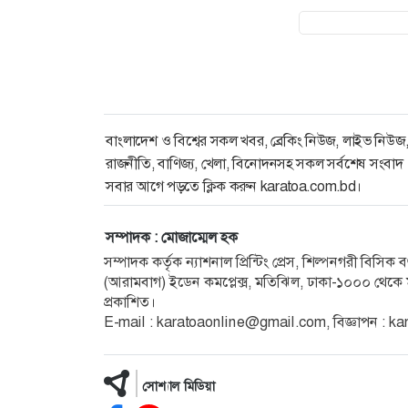
বাংলাদেশ ও বিশ্বের সকল খবর, ব্রেকিং নিউজ, লাইভ নিউজ
রাজনীতি, বাণিজ্য, খেলা, বিনোদনসহ সকল সর্বশেষ সংবাদ
সবার আগে পড়তে ক্লিক করুন karatoa.com.bd।
সম্পাদক : মোজাম্মেল হক
সম্পাদক কর্তৃক ন্যাশনাল প্রিন্টিং প্রেস, শিল্পনগরী বিসি
(আরামবাগ) ইডেন কমপ্লেক্স, মতিঝিল, ঢাকা-১০০০ থেকে ম
প্রকাশিত।
E-mail :
karatoaonline@gmail.com
, বিজ্ঞাপন :
ka
সোশ্যাল মিডিয়া