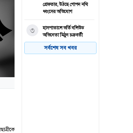
গ্রেফতার, উঠছে গোপন নথি
ধ্বংসের অভিযোগ
হাসপাতালে ভর্তি বলিউড
৩
অভিনেতা মিঠুন চক্রবর্তী
সর্বশেষ সব খবর
ইয়েমেনে হুথিদের ড্রোন হামলা,
৪
প্রতিহত করার দাবি প্রশাসনের
প্যারাসেইলিং থেকে ছিটকে
৫
পর্যটক মৃত্যুর ঘটনায় প্রধান
আসামি গ্রেপ্তার
কক্সবাজারের টেকনাফে
৬
ইয়াবাসহ দুইজন গ্রেপ্তার
াত্রীকে