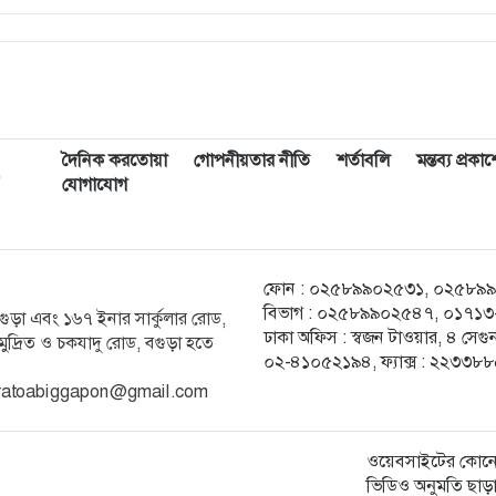
দৈনিক করতোয়া
গোপনীয়তার নীতি
শর্তাবলি
মন্তব্য প্রক
,
যোগাযোগ
ফোন : ০২৫৮৯৯০২৫৩১, ০২৫৮৯৯০২৫
বিভাগ : ০২৫৮৯৯০২৫৪৭, ০১৭১৩-২
ক বগুড়া এবং ১৬৭ ইনার সার্কুলার রোড,
ঢাকা অফিস : স্বজন টাওয়ার, ৪ স
ুদ্রিত ও চকযাদু রোড, বগুড়া হতে
০২-৪১০৫২১৯৪, ফ্যাক্স : ২২৩৩৮
ratoabiggapon@gmail.com
ওয়েবসাইটের কোনো
ভিডিও অনুমতি ছাড়