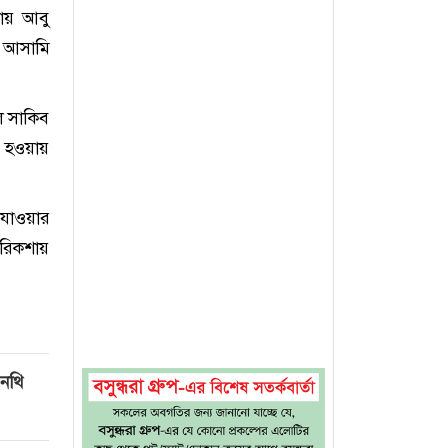
নায় আবু
ক আসামি
ে সাকিব
া হওয়ায়
 যাওয়ার
োরিকশায়
 নথি