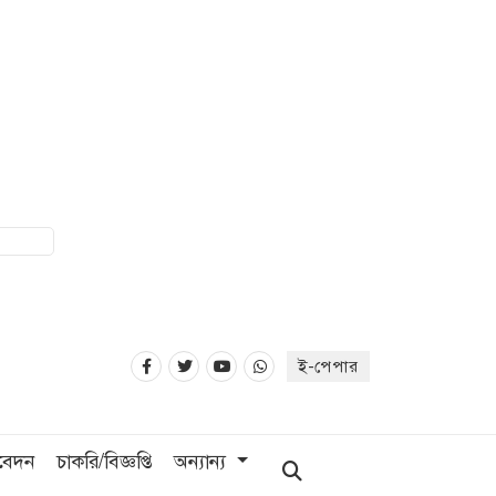
ই-পেপার
িবেদন
চাকরি/বিজ্ঞপ্তি
অন্যান্য