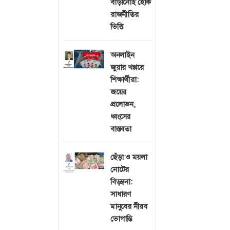
বাড়ানোই হোক
বর্তমান প্রেক্ষা
রাজনীতির
ভিত্তি
কেন্দ্র করে অতির
ডিজিটাল যুগের ঈদ
অনলাইন
মূল শিক্ষা মুসলম
জুয়ার খপ্পরে
আল্লাহর পক্ষ থে
শিক্ষার্থীরা:
বিশ্বাস ও আনুগত্
জয়ের
প্রলোভন,
আত্মসমর্পণ ও ব
ধ্বংসের
মুসলমানদের আত্ম
বাস্তবতা
হয় আত্মত্যাগ ও সং
আলোচনায় উৎসবে
ছেঁড়া ও ময়লা
অতিরিক্ত প্রদর্শন
নোটের
বিড়ম্বনা:
অনুযায়ী উৎসব উদ
সাধারণ
অন্তরালে দৃশ্যমান
মানুষের নীরব
শিক্ষা হলো সম্ম
ভোগান্তি
তবেই ঈদের প্রকৃ