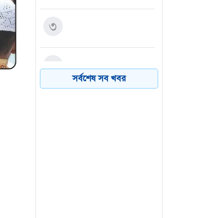
এখনও ‘সিঙ্গেল’ থাকতে চান
৩
পঞ্চাশ পেরোনো আমিশা
অস্ত্রভান্ডার নিয়ে তথ্য
৪
ফাঁসকারীদের কারাদণ্ডের
সর্বশেষ সব খবর
হুঁশিয়ারি ট্রাম্পের
বিএনপির সংসদ সদস্য
৫
বীথিকাকে আইনি নোটিশ
দিলেন আসিফ মাহমুদ
নতুন বিশ্বরেকর্ড গড়লেন জস
৬
ি শব্দ।
বাটলার
র মধ্যে
ইসলামের
। কিন্তু