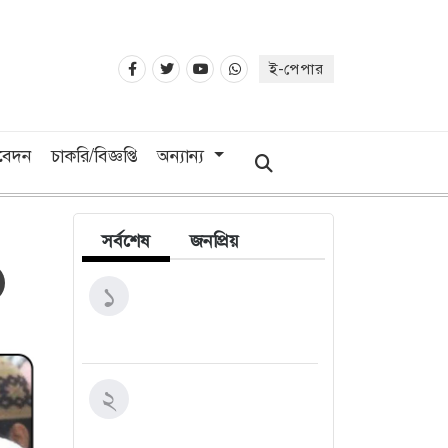
ই-পেপার
িবেদন
চাকরি/বিজ্ঞপ্তি
অন্যান্য
সর্বশেষ
জনপ্রিয়
উরুগুয়ের কোচ হলেন ২০১০
১
বিশ্বকাপের গোল্ডেন বল জয়ী
ফোরলান
শীর্ষ মাদক কারবারিদের
২
তালিকা প্রস্তুত করা হচ্ছে:
স্বরাষ্ট্রমন্ত্রী