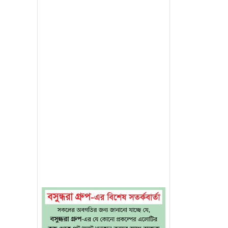
এই ঈদকে
াব্দীতে
ল আযহার
 স্বপ্নে
এটি ছিল
 পুত্রের
এটি হলো
উদযাপিত
থমূল্যের
ে গিয়ে
সামর্থ্য
ত্যাশার
তর্নিহিত
শ পালন।
ামি পশু