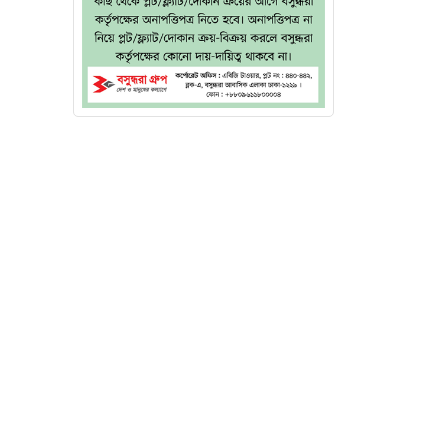
 অসুস্থ
দর্শনের
 সৃষ্টি
তিরিক্ত
িক চাপে
র্থ্যের
ববোধ ও
িত্তিতে
 পবিত্র
 পবিত্র
ছায় না,
য়ে ওঠে।
া হয়েছে
যাগ। এই