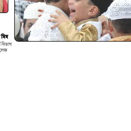
ানদের একটি অন্যতম গুরুত্বপূর্ণ ধর্মীয় উৎসব। আজহা একটি আরব
। তাই ঈদুল আজহাকে বলা হয় ত্যাগের ঈদ। এই উৎসব পশু কোরবানি
ং বহন করে সংযম, মানবিকতা, আনুগত্য ও গভীর ধর্মীয় তাৎপর্য। 
ঐতিহাসিকভাবে কোরবানির উদ্দেশ্য ছিল আত্মশুদ্ধি, সংযম ও দায়িত্ববোধ