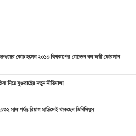
 করে নিজ সামর্থ্যের মধ্যে ধর্মীয় উৎসব পালন করাই প্রকৃত ঈদ।
িম
রুগুয়ের কোচ হলেন ২০১০ বিশ্বকাপের গোল্ডেন বল জয়ী ফোরলান
িসা নিয়ে যুক্তরাষ্ট্রের নতুন নীতিমালা
০৩২ সাল পর্যন্ত রিয়াল মাদ্রিদেই থাকছেন ভিনিসিয়ুস