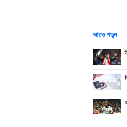
অপ্রয়োজনীয় ঋণ না
লেখক :
সাবিহা তারান্নুম ম
আরও পড়ুন
উ
ভ
২