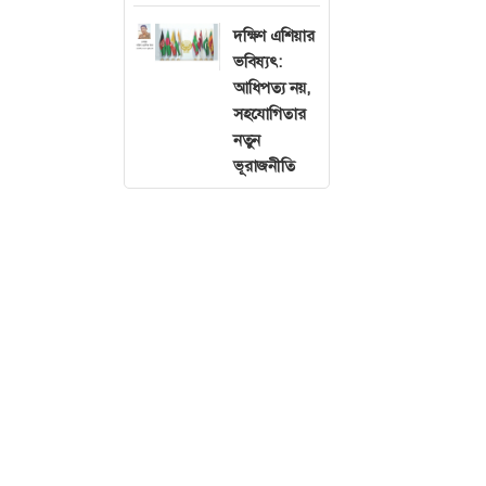
কোরবানি মানেই ব
দক্ষিণ এশিয়ার
ভবিষ্যৎ:
প্রতিযোগিতায় পরি
আধিপত্য নয়,
সংস্কৃতিও প্রকৃত
সহযোগিতার
করেছে মানব জীবনে
নতুন
ব্যয় করে এবং পর
ভূরাজনীতি
মানবজীবন জর্জরিত
দরুন ঈদের আনন
ভাগাভাগির সংস্কৃ
প্রদর্শনের প্রত
ঈদুল আজহার কোরব
কুরআনে বলা হয়েছে
পৌঁছায় শুধু বান
অর্থাৎ বাহ্যিক আ
মানুষের সামর্থ্