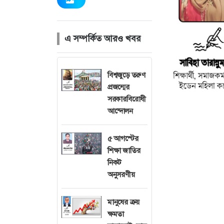
এ সম্পর্কিত আরও খবর
বিশ্বজুড়ে তরুণ
প্রজন্মের
সরকারবিরোধী
আন্দোলন
৫ আগস্টের
শিক্ষা জাতির
নিকট
অনুসরণীয়
ঈদুল আজহা মুসলম
যার অর্থ ত্যাগ
মানুষের ক্রয়
সীমাবদ্ধ নয় বর
ক্ষমতা
মতাদর্শ অনুযায়ী, 