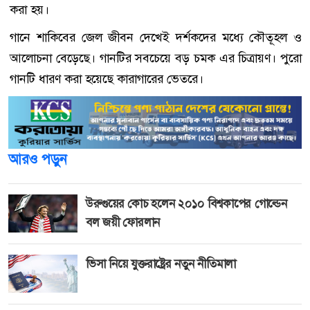
করা হয়।
গানে শাকিবের জেল জীবন দেখেই দর্শকদের মধ্যে কৌতূহল ও
আলোচনা বেড়েছে। গানটির সবচেয়ে বড় চমক এর চিত্রায়ণ। পুরো
গানটি ধারণ করা হয়েছে কারাগারের ভেতরে।
আরও পড়ুন
উরুগুয়ের কোচ হলেন ২০১০ বিশ্বকাপের গোল্ডেন
বল জয়ী ফোরলান
ভিসা নিয়ে যুক্তরাষ্ট্রের নতুন নীতিমালা