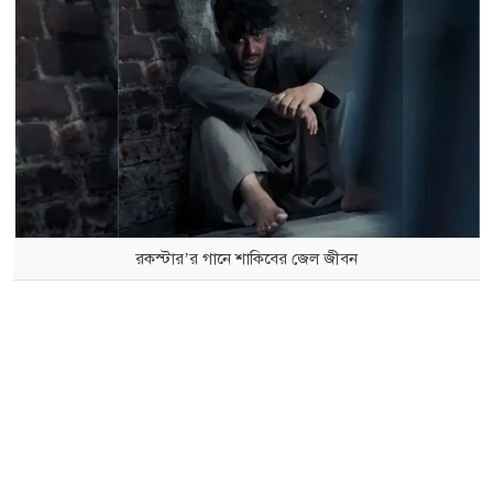
রকস্টার’র গানে শাকিবের জেল জীবন