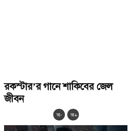
রকস্টার’র গানে শাকিবের জেল
জীবন
অ-
অ+