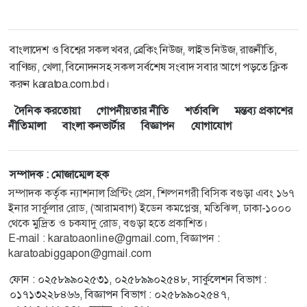
বাংলাদেশ ও বিশ্বের সকল খবর, ব্রেকিং নিউজ, লাইভ নিউজ, রাজনীতি,
বাণিজ্য, খেলা, বিনোদনসহ সকল সর্বশেষ সংবাদ সবার আগে পড়তে ক্লিক
করুন karatoa.com.bd।
দৈনিক করতোয়া
গোপনীয়তার নীতি
শর্তাবলি
মন্তব্য প্রকাশের
নীতিমালা
বাংলা কনভার্টার
বিজ্ঞাপন
যোগাযোগ
সম্পাদক : মোজাম্মেল হক
সম্পাদক কর্তৃক ন্যাশনাল প্রিন্টিং প্রেস, শিল্পনগরী বিসিক বগুড়া এবং ১৬৭
ইনার সার্কুলার রোড, (আরামবাগ) ইডেন কমপ্লেক্স, মতিঝিল, ঢাকা-১০০০
থেকে মুদ্রিত ও চকযাদু রোড, বগুড়া হতে প্রকাশিত।
E-mail :
karatoaonline@gmail.com
, বিজ্ঞাপন :
karatoabiggapon@gmail.com
ফোন : ০২৫৮৯৯০২৫৩১, ০২৫৮৯৯০২৫৪৮, সার্কুলেশন বিভাগ :
০১৭১৩২২৮৪৬৬, বিজ্ঞাপন বিভাগ : ০২৫৮৯৯০২৫৪৭,