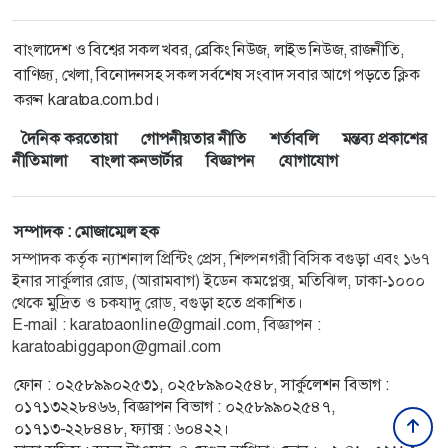
বাংলাদেশ ও বিশ্বের সকল খবর, ব্রেকিং নিউজ, লাইভ নিউজ, রাজনীতি,
বাণিজ্য, খেলা, বিনোদনসহ সকল সর্বশেষ সংবাদ সবার আগে পড়তে ক্লিক
করুন karatoa.com.bd।
দৈনিক করতোয়া
গোপনীয়তার নীতি
শর্তাবলি
মন্তব্য প্রকাশের
নীতিমালা
বাংলা কনভার্টার
বিজ্ঞাপন
যোগাযোগ
সম্পাদক : মোজাম্মেল হক
সম্পাদক কর্তৃক ন্যাশনাল প্রিন্টিং প্রেস, শিল্পনগরী বিসিক বগুড়া এবং ১৬৭
ইনার সার্কুলার রোড, (আরামবাগ) ইডেন কমপ্লেক্স, মতিঝিল, ঢাকা-১০০০
থেকে মুদ্রিত ও চকযাদু রোড, বগুড়া হতে প্রকাশিত।
E-mail :
karatoaonline@gmail.com
, বিজ্ঞাপন :
karatoabiggapon@gmail.com
ফোন : ০২৫৮৯৯০২৫৩১, ০২৫৮৯৯০২৫৪৮, সার্কুলেশন বিভাগ :
০১৭১৩২২৮৪৬৬, বিজ্ঞাপন বিভাগ : ০২৫৮৯৯০২৫৪৭,
০১৭১৩-২২৮৪৪৮, ফ্যাক্স : ৬০৪২২।