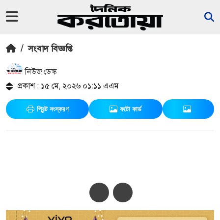
/
সংবাদ বিজ্ঞপ্তি
নিউজ ডেস্ক
প্রকাশ : ১৫ মে, ২০২৬ ০১:১১ এএম
প্রিন্ট সংস্করণ
ফটো কার্ড
ভিভো’র ঈদুল আযহা ক্যাম্পেইনের
বিজয়ী ঘোষণাঃ চলবে ২৮ মে পর্যন্ত
অ-
অ+