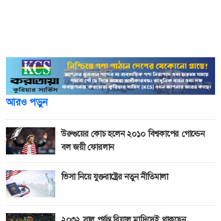
সুযোগ। পাশাপাশি, উন্নত কানেক্টিভিটি সুবিধা দিতে ভিভো
অংশীদারিত্ব করেছে গ্রামীণফোনের সাথে। ওয়াই০৫, ওয়াই১১ডি,
ওয়াই২১ডি, ওয়াই৩১ডি, ভি৬০ লাইট, ভি৭০ এফই এবং ভি৭০
মডেলের ক্রেতারা পাবেন ৭ দিন মেয়াদী ৫জিবি ফ্রি ইন্টারনেট।
আরও পড়ুন
উরুগুয়ের কোচ হলেন ২০১০ বিশ্বকাপের গোল্ডেন
বল জয়ী ফোরলান
ভিসা নিয়ে যুক্তরাষ্ট্রের নতুন নীতিমালা
২০৩২ সাল পর্যন্ত রিয়াল মাদ্রিদেই থাকছেন