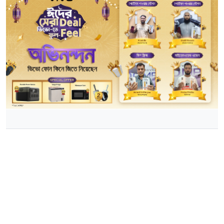
ভিভো’র ঈদুল আযহা ক্যাম্পেইনের বিজয়ী ঘোষণাঃ চলবে ২৮ মে পর্যন্ত
ঈদ মানেই নতুন আপগ্রেড এবং সবার সাথে যুক্ত হয়ে আনন্দে
মেতে ওঠা। পবিত্র ঈদুল আযহা’র আনন্দকে আরও বাড়িয়ে দিতে