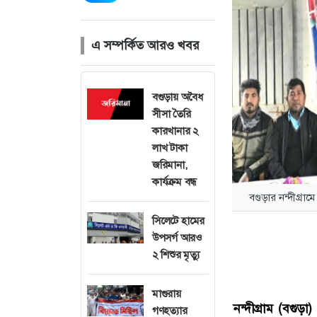
এ সম্পর্কিত আরও খবর
বগুড়ায় অবৈধ
সীসা তৈরি
কারখানার ২
লাখ টাকা
জরিমানা,
কার্যক্রম বন্ধ
বগুড়ার নন্দীগ্রাম
সিলেটে হামের
উপসর্গ আরও
২ শিশুর মৃত্যু
মাগুরায়
নন্দীগ্রাম (বগুড়া)
গণহত্যার