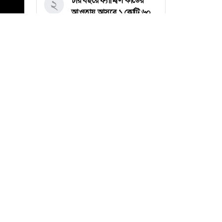
চার বছরে ফ্যামিলি কার্ডের
২
আওতায় আসবে ১ কোটি ৬০
লাখ পরিবার
বগুড়ায় অবৈধ সীসা তৈরি
৩
কারখানার ২ লাখ টাকা
জরিমানা, কার্যক্রম বন্ধ
সিলেটে হামের উপসর্গ আরও ২
৪
সর্বশেষ সব খবর
শিশুর মৃত্যু
জুলাইয়ে সড়কে নিহত ৪১৬
৫
জন : রোড সেফটি ফাউন্ডেশন
মাগুরায় গণহত্যার বিচারের
৬
দাবিতে ছাত্রদলের বিক্ষোভ
মিছিল