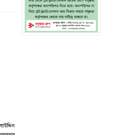
াউদ্দিন
ান্ডার