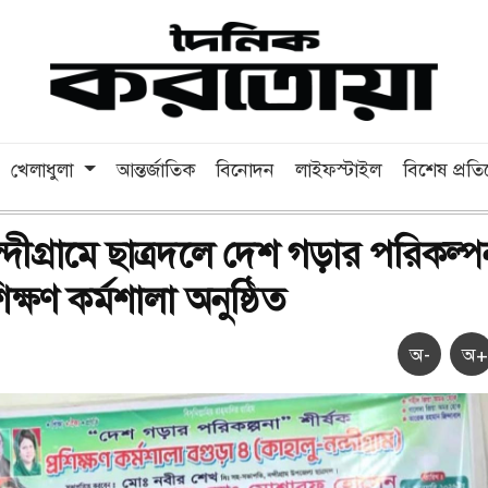
খেলাধুলা
আন্তর্জাতিক
বিনোদন
লাইফস্টাইল
বিশেষ প্রত
্দীগ্রামে ছাত্রদলে দেশ গড়ার পরিকল্প
শিক্ষণ কর্মশালা অনুষ্ঠিত
অ-
অ+