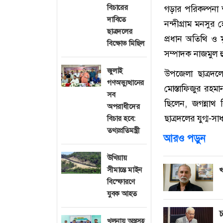
বিচারের
গড়ার পরিকল্পনা শ
দাবিতে
নন্দীগ্রাম মনসুর
ছাত্রদলের
প্রধান অতিথি ও ম
বিক্ষোভ মিছিল
সম্পাদক নাজমুল হ
জুলাই
উপজেলা ছাত্রদল
গণঅভ্যুত্থানের
মোস্তাফিজুর রহমা
সব
ছিলেন, জগন্নাথ ব
অপরাধীদের
ছাত্রদলের যুগ্ম-
বিচার হবে:
তথ্যপ্রতিমন্ত্রী
আরও পড়ুন
উখিয়ায়
সীমান্তে মাইন
খ
বিস্ফোরণে
যুবক আহত
চ
খুলনায় অস্ত্রসহ