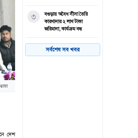
বগুড়ায় অবৈধ সীসা তৈরি
৩
কারখানার ২ লাখ টাকা
জরিমানা, কার্যক্রম বন্ধ
সিলেটে হামের উপসর্গ আরও ২
৪
সর্বশেষ সব খবর
শিশুর মৃত্যু
জুলাইয়ে সড়কে নিহত ৪১৬
৫
জন : রোড সেফটি ফাউন্ডেশন
রতোয়া
মাগুরায় গণহত্যার বিচারের
৬
দাবিতে ছাত্রদলের বিক্ষোভ
মিছিল
নে দেশ