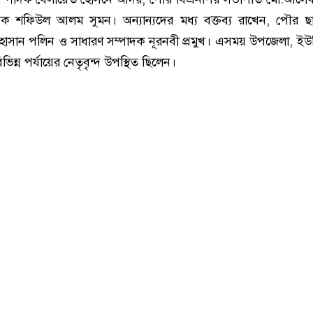
দক শফিউল আলম সুমন। অন্যান্যদের মধ্য বক্তব্য রাখেন, পৌর ছা
হাসান পলিন ও সাধারণ সম্পাদক নূরনবী প্রমুখ। এসময় উপজেলা, ই
িভিন্ন পর্যায়ের নেতৃবৃন্দ উপস্থিত ছিলেন।