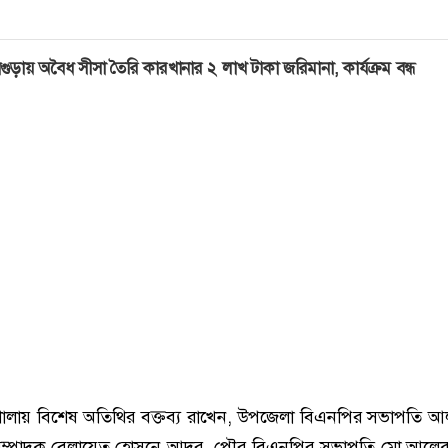
গুড়ায় অবৈধ সীসা তৈরি কারখানার ২ লাখ টাকা জরিমানা, কার্যক্রম বন্ধ
র্মশালায় বিশেষ অতিথির বক্তব্য রাখেন, উপজেলা বিএনপির সভাপতি আল
সম্পাদক বেলায়েত হোসনে আদর, পৌর বিএনপির সভাপতি মো.আলেকজ