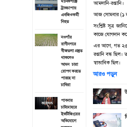
মানিকগঞ্জে
আমদানি-রপ্তানি।
ট্রাকচাপায়
আজ সোমবার (১ জুন
এনজিওকর্মী
নিহত
সংশ্লিষ্ট সূত্র 
কাজে যোগদান করেছ
নওগাঁর
রাণীনগরে
এর আগে, গত ২৫ থ
বীজতলা প্রস্তুত
রপ্তানি বন্ধ ছিল।
থাকলেও
স্বাভাবিক ছিল।
আমন চারা
রোপণ করতে
আরও পড়ুন
পারছে না
চাষিরা
উ
পাবনার
চাটমোহরে
ইভটিজিংয়ের
ভ
অভিযোগে