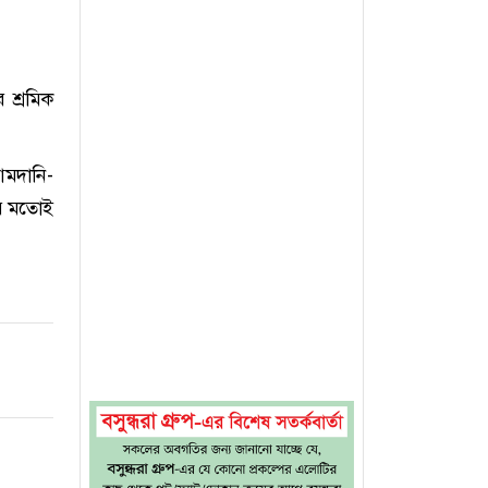
 শ্রমিক
আমদানি-
নের মতোই