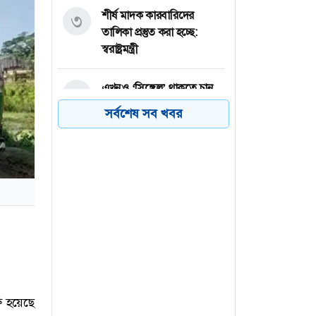
শীর্ষ মাদক কারবারিদের
৩
তালিকা প্রস্তুত করা হচ্ছে:
স্বরাষ্ট্রমন্ত্রী
এখনও ‘সিঙ্গেল’ থাকতে চান
৪
পঞ্চাশ পেরোনো আমিশা
সর্বশেষ সব খবর
অস্ত্রভান্ডার নিয়ে তথ্য
৫
ফাঁসকারীদের কারাদণ্ডের
হুঁশিয়ারি ট্রাম্পের
বিএনপির সংসদ সদস্য
৬
বীথিকাকে আইনি নোটিশ
দিলেন আসিফ মাহমুদ
ু হয়েছে