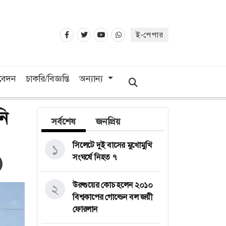
ই-পেপার
িবেদন
চাকরি/বিজ্ঞপ্তি
অন্যান্য
নি
সর্বশেষ
জনপ্রিয়
সিলেটে দুই বাসের মুখোমুখি
১
সংঘর্ষে নিহত ৭
উরুগুয়ের কোচ হলেন ২০১০
২
বিশ্বকাপের গোল্ডেন বল জয়ী
ফোরলান