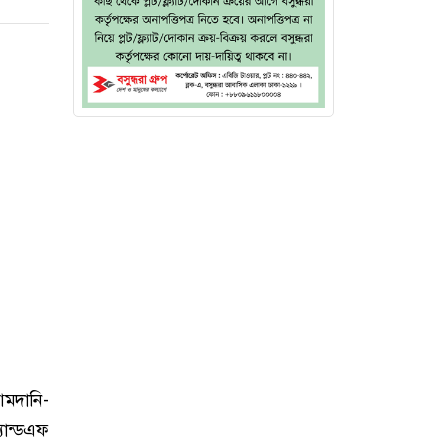
আমদানি-
্যান্ডএফ