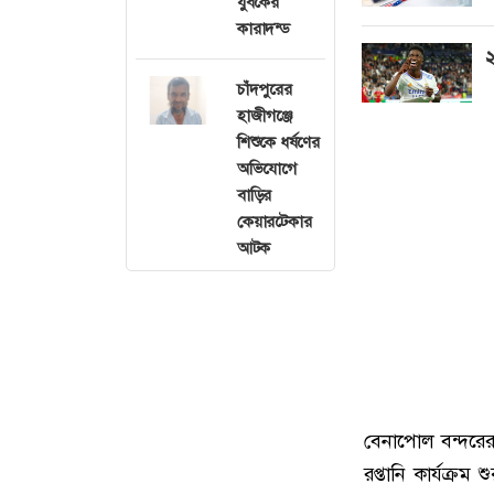
যুবকের
কারাদন্ড
২
চাঁদপুরের
হাজীগঞ্জে
শিশুকে ধর্ষণের
অভিযোগে
বাড়ির
কেয়ারটেকার
আটক
বেনাপোল বন্দরে
রপ্তানি কার্যক্র