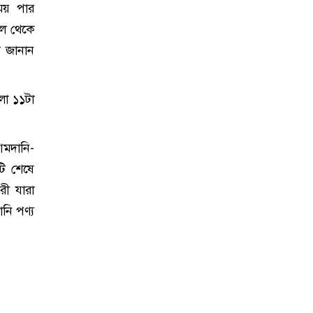
সময় পার
াল থেকে
ে জানান
লা ১১টা
আমদানি-
টি শেষে
রী যারা
নি পণ্য