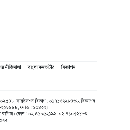
াশের নীতিমালা
বাংলা কনভার্টার
বিজ্ঞাপন
৪৮, সার্কুলেশন বিভাগ : ০১৭১৩২২৮৪৬৬, বিজ্ঞাপন
২৮৪৪৮, ফ্যাক্স : ৬০৪২২।
েগুন বাগিচা। ফোন : ০২-৪১০৫২১৯২, ০২-৪১০৫২১৯৩,
৮৫২২।