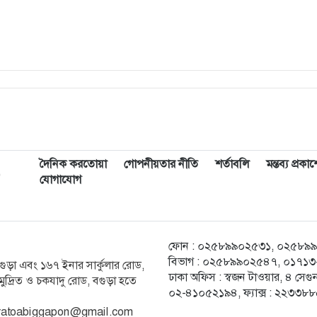
দৈনিক করতোয়া
গোপনীয়তার নীতি
শর্তাবলি
মন্তব্য প্রক
,
যোগাযোগ
ফোন : ০২৫৮৯৯০২৫৩১, ০২৫৮৯৯০২৫
বিভাগ : ০২৫৮৯৯০২৫৪৭, ০১৭১৩-২
ক বগুড়া এবং ১৬৭ ইনার সার্কুলার রোড,
ঢাকা অফিস : স্বজন টাওয়ার, ৪ স
ুদ্রিত ও চকযাদু রোড, বগুড়া হতে
০২-৪১০৫২১৯৪, ফ্যাক্স : ২২৩৩৮
ratoabiggapon@gmail.com