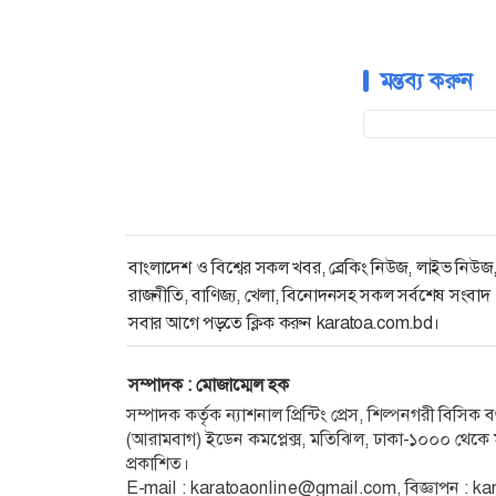
মন্তব্য করুন
বাংলাদেশ ও বিশ্বের সকল খবর, ব্রেকিং নিউজ, লাইভ নিউজ
রাজনীতি, বাণিজ্য, খেলা, বিনোদনসহ সকল সর্বশেষ সংবাদ
সবার আগে পড়তে ক্লিক করুন karatoa.com.bd।
সম্পাদক : মোজাম্মেল হক
সম্পাদক কর্তৃক ন্যাশনাল প্রিন্টিং প্রেস, শিল্পনগরী বিসি
(আরামবাগ) ইডেন কমপ্লেক্স, মতিঝিল, ঢাকা-১০০০ থেকে ম
প্রকাশিত।
E-mail :
karatoaonline@gmail.com
, বিজ্ঞাপন :
ka