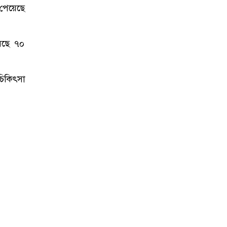
 পেয়েছে
য়েছে ৭০
চিকিৎসা