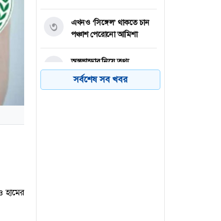
এখনও ‘সিঙ্গেল’ থাকতে চান
৩
পঞ্চাশ পেরোনো আমিশা
অস্ত্রভান্ডার নিয়ে তথ্য
৪
ফাঁসকারীদের কারাদণ্ডের
সর্বশেষ সব খবর
হুঁশিয়ারি ট্রাম্পের
বিএনপির সংসদ সদস্য
৫
বীথিকাকে আইনি নোটিশ
দিলেন আসিফ মাহমুদ
নতুন বিশ্বরেকর্ড গড়লেন জস
৬
বাটলার
ও হামের