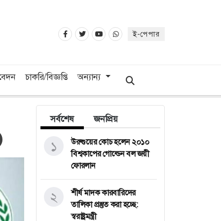
ই-পেপার
িবেদন
চাকরি/বিজ্ঞপ্তি
অন্যান্য
সর্বশেষ
জনপ্রিয়
উরুগুয়ের কোচ হলেন ২০১০
১
বিশ্বকাপের গোল্ডেন বল জয়ী
ফোরলান
শীর্ষ মাদক কারবারিদের
২
তালিকা প্রস্তুত করা হচ্ছে:
স্বরাষ্ট্রমন্ত্রী