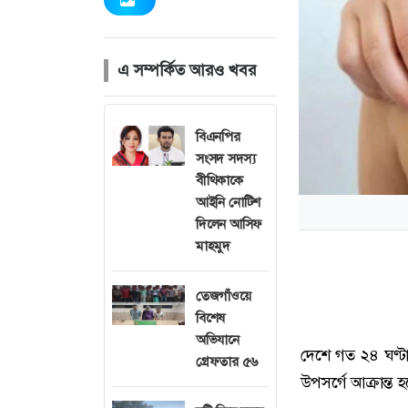
এ সম্পর্কিত আরও খবর
বিএনপির
সংসদ সদস্য
বীথিকাকে
আইনি নোটিশ
দিলেন আসিফ
মাহমুদ
তেজগাঁওয়ে
বিশেষ
অভিযানে
দেশে গত ২৪ ঘণ্ট
গ্রেফতার ৫৬
উপসর্গে আক্রান্ত