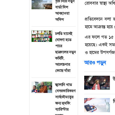
বৃষ্টি নিয়ে নতুন
রোববার স্বাস্থ্য
বার্তা দিল
আবহাওয়া
প্রতিবেদনে বলা হ
অফিস
হামে আক্রান্ত হয়ে
চলতি মাসেই
এর ফলে গত ১৫ মার
ঘোষণা হতে
হয়েছে। একই সময়ে
পারে
ও হামের উপসর্গজন
ছাত্রদলের নতুন
কমিটি,
আরও পড়ুন
আলোচনার
কেন্দ্রে যাঁরা
উ
জ্বালানি খাত
বেসরকারিকরণ
সার্বভৌমত্বের
ভ
জন্য হুমকি:
ব্যারিস্টার