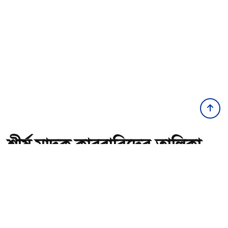
শীর্ষ মাদক কারবারিদের তালিকা
প্রস্তুত করা হচ্ছে: স্বরাষ্ট্রমন্ত্রী
অ-
অ+