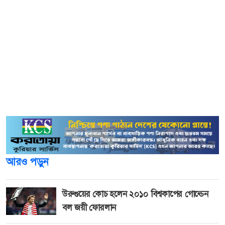
সেখানেই সাঁতার কাটছে হাঁস। স্কুল মাঠের এ অবস্থায় কমেছে
শিক্ষার্থী উপস্থিতি। উদ্বিগ্ন শিক্ষক, শিক্ষার্থী, অভিভাবক।
সাপখাওয়া উচ্চ বিদ্যালয়ের নবম শ্রেণির শিক্ষার্থী আমিনা খাতুন
রিতু, রুকাইয়া খাতুন, মায়া খাতুন, দশম শ্রেণির রমজান আলী
জানান, জলাবদ্ধতার ফলে তারা ঠিকমতো বিদ্যালয়ে আসতে
পারছেন না। আসলেও পিছলে পড়ে ভিজে যায় বই, খাতা ব্যাগ ও
ইউনিফর্ম।
আরও পড়ুন
উরুগুয়ের কোচ হলেন ২০১০ বিশ্বকাপের গোল্ডেন
বল জয়ী ফোরলান