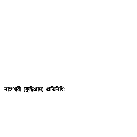
নাগেশ্বরী (কুড়িগ্রাম) প্রতিনিধি:
মাঠে ঢেউ খেলছে পানি। সাঁতার
কাটছে হাঁস। দুপাশে দাঁড়িয়ে দু’টি স্কুল ভবন। এর বারান্দাও
নিমজ্জিত। পাশের সড়ক থেকে দেখলে মনে হবে যেন পানিতে
ভাসছে বিদ্যালয় দু’টি। এ অবস্থায় শ্রেণিকক্ষে ক্লাস করছে
শিক্ষার্থীরা। সরেজমিন কুড়িগ্রামের নাগেশ্বরী উপজেলার রায়গঞ্জ
ইউনিয়নের সাপখাওয়ায় এ চিত্র দেখা যায়।