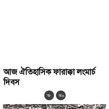
আজ ঐতিহাসিক ফারাক্কা লংমার্চ
দিবস
অ-
অ+