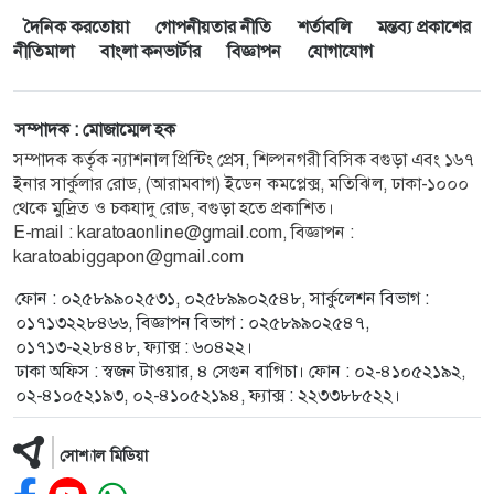
দৈনিক করতোয়া
গোপনীয়তার নীতি
শর্তাবলি
মন্তব্য প্রকাশের
নীতিমালা
বাংলা কনভার্টার
বিজ্ঞাপন
যোগাযোগ
সম্পাদক : মোজাম্মেল হক
সম্পাদক কর্তৃক ন্যাশনাল প্রিন্টিং প্রেস, শিল্পনগরী বিসিক বগুড়া এবং ১৬৭
ইনার সার্কুলার রোড, (আরামবাগ) ইডেন কমপ্লেক্স, মতিঝিল, ঢাকা-১০০০
থেকে মুদ্রিত ও চকযাদু রোড, বগুড়া হতে প্রকাশিত।
E-mail :
karatoaonline@gmail.com
, বিজ্ঞাপন :
karatoabiggapon@gmail.com
ফোন : ০২৫৮৯৯০২৫৩১, ০২৫৮৯৯০২৫৪৮, সার্কুলেশন বিভাগ :
০১৭১৩২২৮৪৬৬, বিজ্ঞাপন বিভাগ : ০২৫৮৯৯০২৫৪৭,
০১৭১৩-২২৮৪৪৮, ফ্যাক্স : ৬০৪২২।
ঢাকা অফিস : স্বজন টাওয়ার, ৪ সেগুন বাগিচা। ফোন : ০২-৪১০৫২১৯২,
০২-৪১০৫২১৯৩, ০২-৪১০৫২১৯৪, ফ্যাক্স : ২২৩৩৮৮৫২২।
সোশ্যাল মিডিয়া