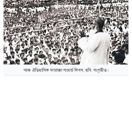
আজ ঐতিহাসিক ফারাক্কা লংমার্চ দিবস, ছবি: সংগৃহীত।