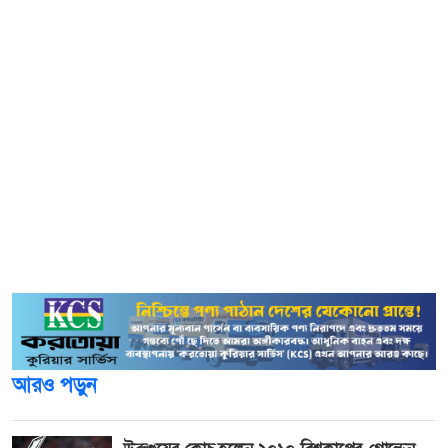
সংগ্রহের চেয়ে এভাবে তথ্য অনেক দ্রুত আসবে। এই ম্যাপ দেখেই
সরকার ঠিক করতে পারবে কোন কোন এলাকায় কখন দ্রুত কেস-
ফাইন্ডিং ও টিকা টিম পাঠাতে হবে।
এই মডেল প্রমাণিত। যুক্তরাজ্যের এনএইচএস ১১১, কোভিডকালীন
ভারতের বিভিন্ন রাজ্যের হেল্পলাইন, পশ্চিম আফ্রিকায় ইবোলার
সময় এই হটলাইন সারভেইলেন্স কাজ করেছে। রিসোর্সের
সীমাবদ্ধতা থাকলে এটা সুবিধাজনক। এত মানুষের কাছে যেহেতু
যাওয়া সম্ভব নয়, তাই তাদেরকে এর মাধ্যমে একটা সিস্টেমে নিয়ে
আসা যায়।
আরও পড়ুন