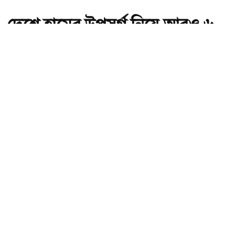
দেশে হামের উপসর্গ নিয়ে আরও ৬
শিশুর মৃত্যু
অ-
অ+
দেশে হামের উপসর্গ নিয়ে আরও ৬ শিশুর মৃত্যু , ছবি: সংগৃহীত।