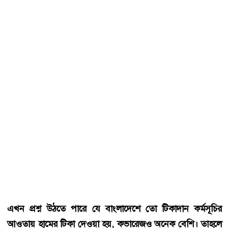
ভয়াবহ হতে পারে।
ডা. তাসনিম জারার ফেসবুক পোস্ট হুবহু নিচে তুলে ধরা হল—
হাম খুবই সংক্রামক একটা রোগ। একজন আক্রান্ত ব্যক্তি গড়ে ১২
থেকে ১৮ জনকে সংক্রমিত করতে পারে। কোভিড বা ফ্লু-এর
তুলনায় এই সংখ্যা অনেক বেশি। হামের ভাইরাস বাতাসে ছড়ায়।
আক্রান্ত ব্যক্তি ঘর থেকে বের হওয়ার ২ ঘণ্টা পরেও সেখানে কেউ
ঢুকলে হামে আক্রান্ত হতে পারেন। ঠিক এই কারণেই হামের
আউটব্রেক ঠেকাতে অন্তত ৯৫ শতাংশ মানুষের টিকা নেওয়া
প্রয়োজন। এটাই "হার্ড ইমিউনিটি" এর সীমা। এর নিচে নামলেই
ফাঁক তৈরি হয়, আর সেই ফাঁক দিয়ে ভাইরাস ঢুকে পড়ে। কোথায়
ফাঁকা আছে, সেটা খুঁজে বের করতে না পারলে ভাইরাস আটকানো
সম্ভব না।
এখন প্রশ্ন উঠতে পারে যে বাংলাদেশে তো টিকাদান কর্মসূচির
আওতায় হামের টিকা দেওয়া হয়, কভারেজও অনেক বেশি। তাহলে