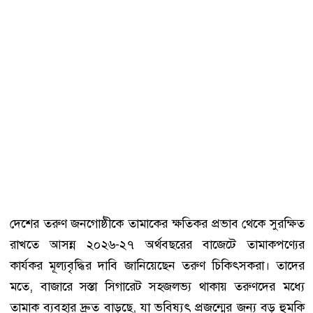
দেশের তরুণ জনগোষ্ঠীকে তামাকের ক্ষতিকর প্রভাব থেকে সুরক্ষিত
রাখতে আসন্ন ২০২৬-২৭ অর্থবছরের বাজেটে তামাকপণ্যের
কার্যকর মূল্যবৃদ্ধির দাবি জানিয়েছেন তরুণ চিকিৎসকরা। তাদের
মতে, বাজারে সস্তা সিগারেট সহজলভ্য থাকায় তরুণদের মধ্যে
তামাক ব্যবহার দ্রুত বাড়ছে, যা ভবিষ্যৎ প্রজন্মের জন্য বড় হুমকি