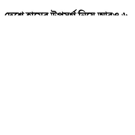
দেশে হামের উপসর্গ নিয়ে আরও ৬
শিশুর মৃত্যু
অ-
অ+
দেশে হামের উপসর্গ নিয়ে আরও ৬ শিশুর মৃত্যু , ছবি: সংগৃহীত।