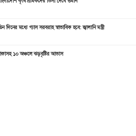
াংলাদেশি কৃষি শ্রমিকদের ভিসা দেবে ওমান
িন দিনের মধ্যে গ্যাস সরবরাহ স্বাভাবিক হবে: জ্বালানি মন্ত্রী
াকাসহ ১০ অঞ্চলে ঝড়বৃষ্টির আভাস