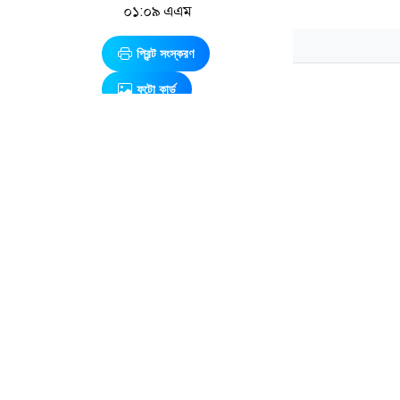
০১:০৯ এএম
প্রিন্ট সংস্করণ
ফটো কার্ড
আন্তর্জাতিক
ডেস্ক
এ সম্পর্কিত আরও খবর
নতুন করে কড়াক
সুবিধা পাওয়ার যো
ইয়েমেনে
সংবাদ সংস্থা এএ
সরকারি
বাহিনীর
বুধবার (৫ আগস্
ক্যাম্পে
(ইউএসসিআইএস) 
হুথিদের
প্রাথমিক নথি জমা
হামলা, ৩০
‘রিকোয়েস্ট ফর এ
সেনা নিহত