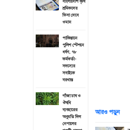
বাংলাদেশি কৃষি
পরিবার পেনশনভো
শ্রমিকদের
ডিএ ৫৮ শতাংশ থে
ভিসা দেবে
কার্যকর হবে।
ওমান
বৃহস্পতিবার (১৪
পাকিস্তানে
এই ভাতা বৃদ্ধির
পুলিশ স্টেশনে
ধর্ষণ, ৭৮
পরিবারের সদস্য
কর্মকর্তা-
রুপি ব্যয় হবে।
সদস্যের
সবাইকে
তামিলনাড়ু সরকার 
বরখাস্ত
পর রাজ্য সরকারও এ
সাধারণ কর্মচারীদ
গাঁজা চাষ ও
সংগঠন।
ঔষধি
ব্যবহারের
আরও পড়ুন
অনুমতি দিল
নেপালের