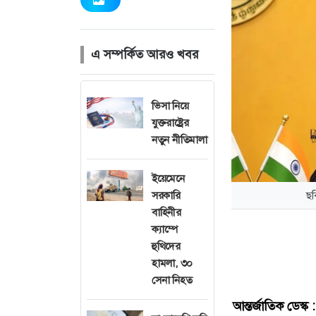
এ সম্পর্কিত আরও খবর
ভিসা নিয়ে
যুক্তরাষ্ট্রের
নতুন নীতিমালা
ইয়েমেনে
সরকারি
ছব
বাহিনীর
ক্যাম্পে
হুথিদের
হামলা, ৩০
সেনা নিহত
আন্তর্জাতিক
ডেস্ক