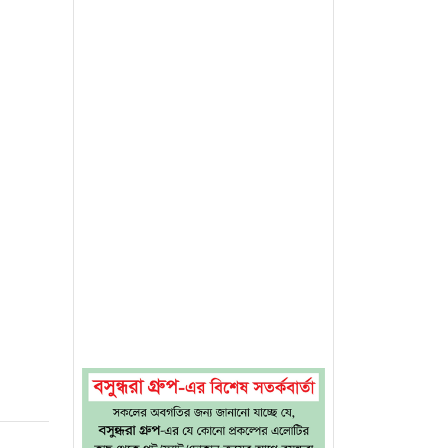
এর ফলে
দ্ধান্ত
টিভি।
ও তাদের
৩০ কোটি
বাড়ানোর
এই ঘোষণা
নশনভোগী