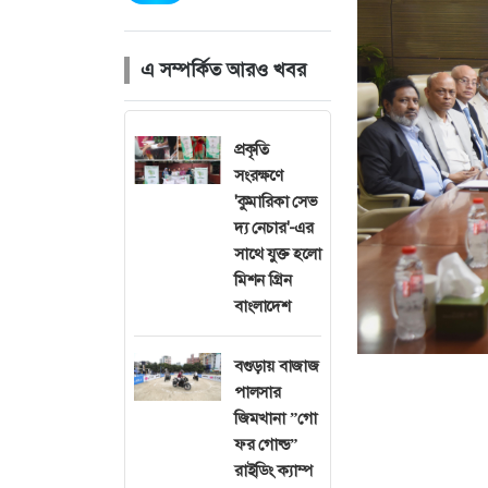
এ সম্পর্কিত আরও খবর
প্রকৃতি
সংরক্ষণে
'কুমারিকা সেভ
দ্য নেচার'-এর
সাথে যুক্ত হলো
মিশন গ্রিন
বাংলাদেশ
বগুড়ায় বাজাজ
পালসার
জিমখানা ”গো
ফর গোল্ড”
রাইডিং ক্যাম্প