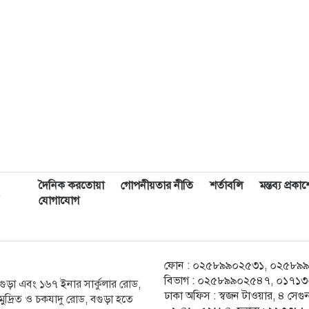
দৈনিক করতোয়া
গোপনীয়তার নীতি
শর্তাবলি
মন্তব্য প্রক
,
যোগাযোগ
ফোন : ০২৫৮৯৯০২৫৩১, ০২৫৮৯৯০২৫
বিভাগ : ০২৫৮৯৯০২৫৪৭, ০১৭১৩-২
ক বগুড়া এবং ১৬৭ ইনার সার্কুলার রোড,
ঢাকা অফিস : স্বজন টাওয়ার, ৪ স
ুদ্রিত ও চকযাদু রোড, বগুড়া হতে