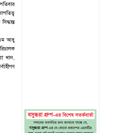
্পতিবার
াপতিত্ব
িদ্ধান্ত
এম আবু
পরিচালক
লা খান,
র্বাহীগণ