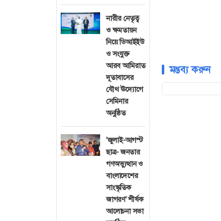
নারীর নেতৃত্ব
ও ক্ষমতায়ন
নিয়ে ডিআইইউ
ও সংযুক্ত
আরব আমিরাত
মন্তব্য করুন
দূতাবাসের
যৌথ ঊদ্যোগে
সেমিনার
অনুষ্ঠিত
'জুলাই-আগস্ট
ছাত্র- জনতার
গণঅভ্যুত্থান ও
বাংলাদেশের
সাংস্কৃতিক
জাগরণ' শীর্ষক
আলোচনা সভা