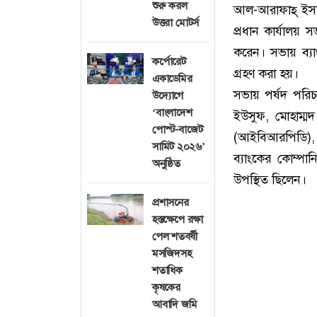
শুরু করল
আল-আরাফাহ্ ইসল
উত্তরা মোটর্স
প্রধান কার্যালয় 
করেন। সভায় ব্যাংক
কর্পোরেট
গ্রহণ করা হয়।
একাডেমির
সভায় পর্ষদ পরি
উদ্যোগে
‘বাংলাদেশ
ইউসুফ, মোহাম্ম
পোস্ট-বাজেট
(আইবিআরপিডি), 
সামিট ২০২৬’
ব্যাংকের কোম্পান
অনুষ্ঠিত
উপস্থিত ছিলেন।
প্রশাসনের
হস্তক্ষেপে রক্ষা
পেল শতবর্ষী
মসজিদসহ
শতাধিক
কৃষকের
আবাদি জমি