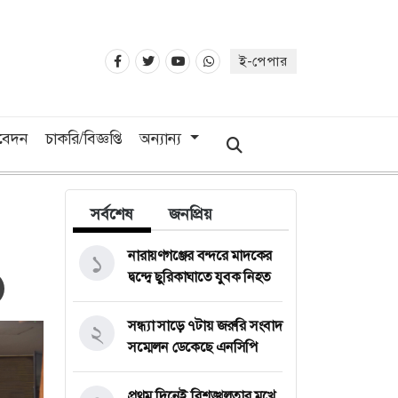
ই-পেপার
িবেদন
চাকরি/বিজ্ঞপ্তি
অন্যান্য
সর্বশেষ
জনপ্রিয়
নারায়ণগঞ্জের বন্দরে মাদকের
১
দ্বন্দ্বে ছুরিকাঘাতে যুবক নিহত
সন্ধ্যা সাড়ে ৭টায় জরুরি সংবাদ
২
সম্মেলন ডেকেছে এনসিপি
প্রথম দিনেই বিশৃঙ্খলতার মুখে