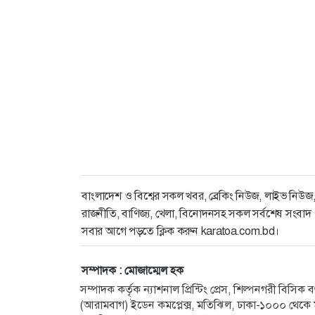
বাংলাদেশ ও বিশ্বের সকল খবর, ব্রেকিং নিউজ, লাইভ নিউজ
রাজনীতি, বাণিজ্য, খেলা, বিনোদনসহ সকল সর্বশেষ সংবাদ
সবার আগে পড়তে ক্লিক করুন karatoa.com.bd।
সম্পাদক : মোজাম্মেল হক
সম্পাদক কর্তৃক ন্যাশনাল প্রিন্টিং প্রেস, শিল্পনগরী বিসি
(আরামবাগ) ইডেন কমপ্লেক্স, মতিঝিল, ঢাকা-১০০০ থেকে ম