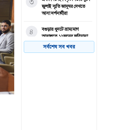
৩
জুলাই স্মৃতি জাদুঘর দেখতে
আসা দর্শনার্থীরা
বগুড়ার ধুনটে ভ্রাম্যমাণ
৪
আদালতে ১২জনের জরিমানা,
৩২টি চায়না জাল জব্দ
সর্বশেষ সব খবর
ব্রাহ্মণবাড়িয়ার আশুগঞ্জে মেঘনা
৫
নদী থেকে অবৈধভাবে বালু
উত্তোলনের প্রতিবাদে
মানববন্ধন
পাকিস্তানে পুলিশ স্টেশনে ধর্ষণ,
৬
৭৮ কর্মকর্তা-সদস্যের সবাইকে
বরখাস্ত