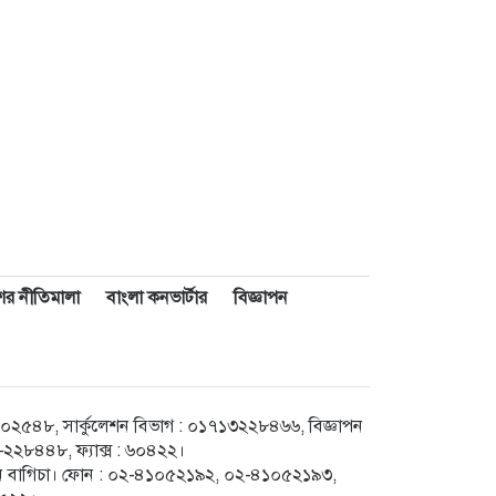
াশের নীতিমালা
বাংলা কনভার্টার
বিজ্ঞাপন
৪৮, সার্কুলেশন বিভাগ : ০১৭১৩২২৮৪৬৬, বিজ্ঞাপন
২৮৪৪৮, ফ্যাক্স : ৬০৪২২।
েগুন বাগিচা। ফোন : ০২-৪১০৫২১৯২, ০২-৪১০৫২১৯৩,