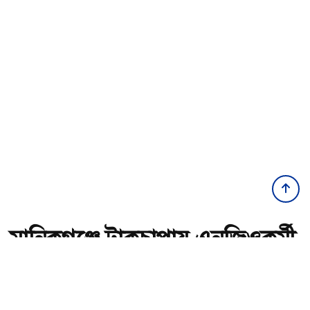
মানিকগঞ্জে ট্রাকচাপায় এনজিওকর্মী
নিহত
অ-
অ+