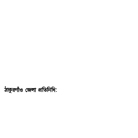
ঠাকুরগাঁও জেলা প্রতিনিধি:
ঠাকুরগাঁওয়ে গত ৪৮ ঘণ্টার ব্যবধানে
জেলার রুহিয়া, পীরগঞ্জ, ভূল্লী এবং সদর থানা এলাকায় পৃথক
চারটি অভিযানে বিপুল পরিমাণ ইয়াবা ট্যাবলেট ও মাদক বিক্রির
অর্থসহ ৮ মাদক কারবারিকে গ্রেফতার করা হয়েছে। এর মধ্যে
রুহিয়ায় মাদকসহ এক দম্পতিকে গ্রেফতার করার খবর পাওয়া
গেছে।