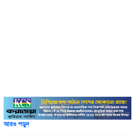
বিশেষ কায়দায় লুকানো ১১ পিস ইয়াবা ট্যাবলেট উদ্ধার করা হয়।
প্রাথমিক জিজ্ঞাসাবাদে তারা পরস্পর যোগসাজশে দীর্ঘদিন এলাকায়
মাদক ব্যবসা চালিয়ে আসছিল বলে স্বীকার করেছে।
একই রাতে ভূল্লী থানাধীন পূর্ব শুকানপুকুরী এলাকায় অভিযান
চালিয়ে মাদক কেনাবেচাকালে আরও তিনজনকে গ্রেফতার করেছে
পুলিশ। এসআই জাকিউল ইসলামের নেতৃত্বে পরিচালিত এ
অভিযানে আনারুল ইসলাম(৪১), আব্দুর রহিম(৩৪) ও হারুন অর
রশীদ(৩০) নামে তিন মাদক কারবারির কাছ থেকে থেকে ৩৩ পিস
ইয়াবা ও টাকা উদ্ধার করা হয়। পুলিশ জানিয়, তারা ঘরে মাদক
মজুত করে খুচরা পর্যায়ে বিপণন করছিল।
আরও পড়ুন