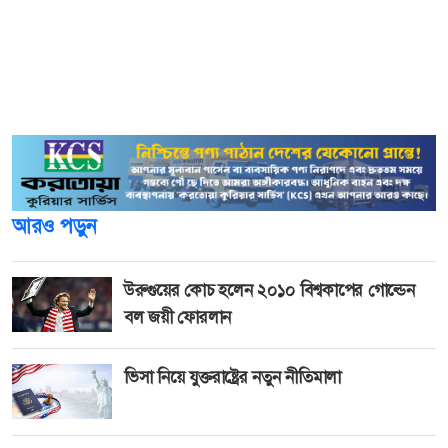
জেলা বিএনপির সাংগঠনিক সম্পাদক ও সরকারি আজিজুল হক
কলেজ ছাত্র সংসদের সাবেক ভিপি কেএম খায়রুল বাশার জানান,
বিএনপির রাজনীতির সাথে জড়িত থাকা অবস্থায় দলের সিদ্ধান্তের
বাইরে কোন কাজ এখন পর্যন্ত করেননি।
আরও পড়ুন
উরুগুয়ের কোচ হলেন ২০১০ বিশ্বকাপের গোল্ডেন
বল জয়ী ফোরলান
ভিসা নিয়ে যুক্তরাষ্ট্রের নতুন নীতিমালা