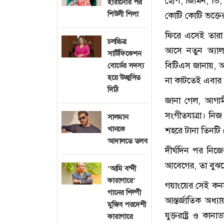
হোপ, জিমিন, ভি, 
হারানোর পর
শিউলী শিলা
কোটি কোটি ভক্তের 
ফিরে এসেই তারা স
চলচ্চিত্র
আসে নতুন অ্যাল
সার্টিফিকেশন
বিটিএস জানায়, আ
বোর্ডের সদস্য
হয়ে উচ্ছ্বসিত
না কাটতেই এবার স
দিঠি
জানা গেল, আগামী
সংগীতযাত্রা। নিজ
সালমান
খানকে
শহরে টানা তিনটি 
আদালতে তলব
দীর্ঘদিন পর নিজ
আবেগের, তা বুঝত
‘আমি বন্দী
কারাগারে’
গয়াংয়ের সেই কনস
গানের শিল্পী
আন্তর্জাতিক অধ্
মুজিব পরদেশী
যুক্তরাষ্ট্র ও ক
কারাগারে