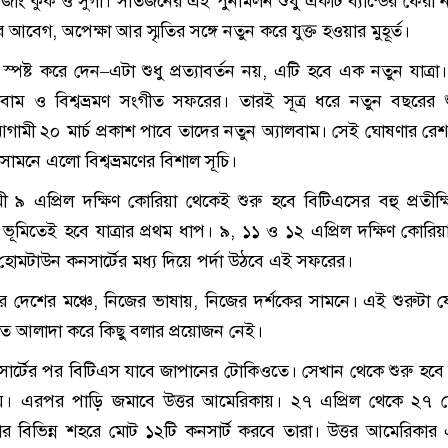
জাং কুক ও সুগা। সাতজনের এই পুনর্মিলন শুধু একটি ব্যান্ডের ফেরা 
আবেগ, অপেক্ষা আর স্মৃতির সঙ্গে নতুন করে যুক্ত হওয়ার মুহূর্ত।
্পষ্ট করে দেন–এটা শুধু প্রত্যাবর্তন নয়, এটি হবে এক নতুন যাত্রা
বাম ও বিশ্বভ্রমণ সংগীত সফরের। তারই সূত্র ধরে নতুন বছরের 
গামী ২০ মার্চ প্রকাশ পাবে তাদের নতুন অ্যালবাম। সেই ঘোষণার রে
ামনে এলো বিশ্বভ্রমণের বিশাল সূচি।
 ৯ এপ্রিল দক্ষিণ কোরিয়া থেকেই শুরু হবে বিটিএসের বহু প্রতীক
 ভূমিতেই হবে যাত্রার প্রথম ধাপ। ৯, ১১ ও ১২ এপ্রিল দক্ষিণ কোরিয়
হোমটাউন কনসার্টের মধ্য দিয়ে পর্দা উঠবে এই সফরের।
ের দেশের মঞ্চে, নিজের ভাষায়, নিজের দর্শকের সামনে। এই শুরুটা 
ে আলাদা করে কিছু বলার প্রয়োজন নেই।
ার্টের পর বিটিএস যাবে জাপানের টোকিওতে। সেখান থেকে শুরু হব
যায়। এরপর পাড়ি জমাবে উত্তর আমেরিকায়। ২৭ এপ্রিল থেকে ২৭ মে 
ানাডার বিভিন্ন শহরে মোট ১২টি কনসার্ট করবে তারা। উত্তর আমেরিকার 