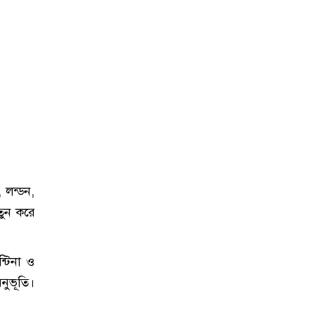
 লন্ডন,
ুন করে
্টিনা ও
নুভূতি।