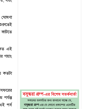
নয়; বরং
। ঘোষণা
শুরুতেই
শ কাটতে
্ষিত এই
ার গয়াং
যে কতটা
ে সফরের
পর্যন্ত
এই পর্ব