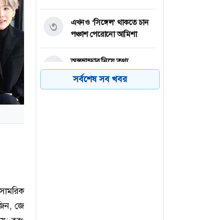
এখনও ‘সিঙ্গেল’ থাকতে চান
৩
পঞ্চাশ পেরোনো আমিশা
অস্ত্রভান্ডার নিয়ে তথ্য
৪
ফাঁসকারীদের কারাদণ্ডের
সর্বশেষ সব খবর
হুঁশিয়ারি ট্রাম্পের
বিএনপির সংসদ সদস্য
৫
বীথিকাকে আইনি নোটিশ
দিলেন আসিফ মাহমুদ
নতুন বিশ্বরেকর্ড গড়লেন জস
৬
বাটলার
 সামরিক
জিন, জে