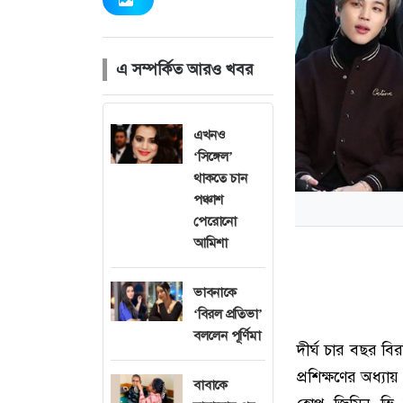
এ সম্পর্কিত আরও খবর
এখনও
‘সিঙ্গেল’
থাকতে চান
পঞ্চাশ
পেরোনো
আমিশা
ভাবনাকে
‘বিরল প্রতিভা’
বললেন পূর্ণিমা
দীর্ঘ চার বছর ব
প্রশিক্ষণের অধ
বাবাকে