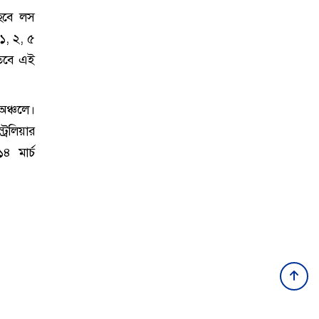
 হবে লস
 ১, ২, ৫
 তবে এই
অঞ্চলে।
্রেলিয়ার
 মার্চ