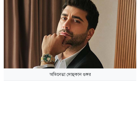
অভিনেতা দোহুকান গুঙ্গর