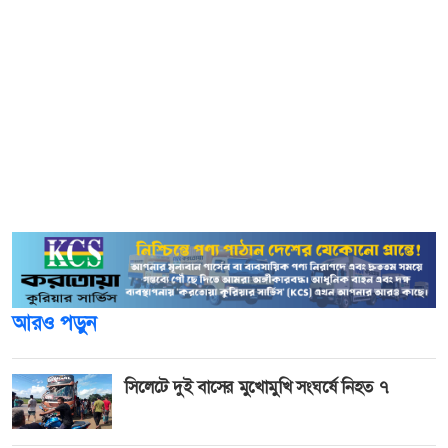
সম্প্রীতি মাদক সংশ্লিষ্টতার অভিযানে দেশটিতে গণমাধ্যম, শিল্পকলা
এবং ব্যবসায়িক খাতের ব্যক্তিত্বদের আটক করা হয়েছে। এরপর
যাচাই- বাছাই শেষে বেশ কয়েকজনকে ছেড়ে দেওয়া হয়েছে।
তবে দেশটির নিরাপত্তা বাহিনীর সদস্যরা গুঙ্গরের বিরুদ্ধে আনার
অভিযোগরে বিষয়ে নিশ্চিত করে কিছু বলেনি। তুর্কি গণমাধ্যমের
প্রতিবেদনে বলা হয়েছে, তদন্ত অব্যাহত থাকায় দেশটির শীর্ষ
পর্যায়ের বেশ কয়েকজনকে হেফাজত নেওয়া হয়েছে।
আরও পড়ুন
সিলেটে দুই বাসের মুখোমুখি সংঘর্ষে নিহত ৭