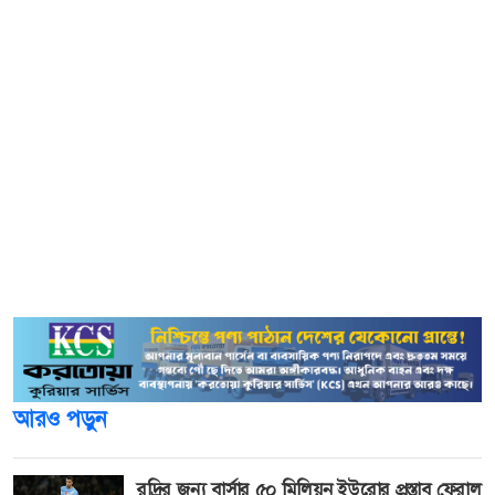
টিমের ড্রামারের আরও বিস্ফোরক দাবি, মৃত্যুর দিন ম্যানেজার
সিদ্ধার্থ একপ্রকার জোর করেই বোটের গতিবিধি নিজের কন্ট্রোলে
রাখেন।
শেখরজ্যোতি আরও জানান, এমনকি বোটচালককেও সেখান থেকে
সরিয়ে দিয়ে বাকি সমস্ত যাত্রীদের জীবন ঝুঁকির মুখে ফেলে দেয়।
আর কেউ যাতে এই বিষয়ে নাক না গলায়, সেই নির্দেশও দিয়েছিল
অন্য আরেকজনকে। জলের মধ্যে জুবিনের যখন শ্বাস নিতে কষ্ট
হচ্ছিল, তখন তার ম্যানেজার চিৎকার করে বলেছিল- ‘ওকে ছেড়ে
দাও’।
আরও পড়ুন
রদ্রির জন্য বার্সার ৫০ মিলিয়ন ইউরোর প্রস্তাব ফেরাল